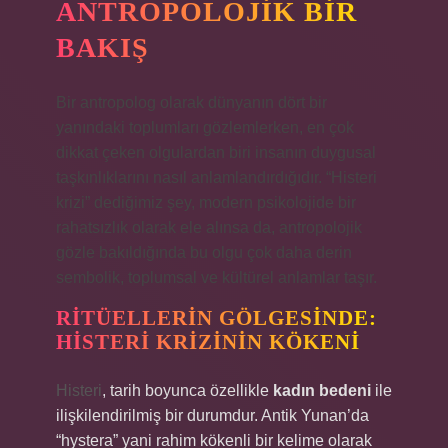
ANTROPOLOJIK BIR
BAKIŞ
Bir antropolog olarak dünyanın dört bir
yanındaki toplumları gözlemlerken, en çok
dikkat çeken olgulardan biri insanın duygusal
taşkınlıklarını nasıl anlamlandırdığıdır. “Histeri
krizi” dediğimiz şey, modern psikolojide bir
rahatsızlık olarak ele alınsa da, antropolojik
gözle bakıldığında bu olgu çok daha derin
sembolik, toplumsal ve kültürel anlamlar taşır.
RITÜELLERIN GÖLGESINDE:
HISTERI KRIZININ KÖKENI
Histeri
, tarih boyunca özellikle
kadın bedeni
ile
ilişkilendirilmiş bir durumdur. Antik Yunan’da
“hystera” yani rahim kökenli bir kelime olarak