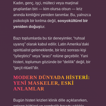
Kadın, genç, işçi, mülteci veya marjinal
gruplardan biri — kim olursa olsun — kriz
anında kimliğini yeniden tanımlar. Bu, yalnızca
psikolojik bir kırılma değil,
sosyokültürel bir
yeniden doğuş
tur.
Bazı toplumlarda bu tür deneyimler, “ruhsal
uyanış” olarak kabul edilir. Latin Amerika’daki
spiritüalist geleneklerde, bir kriz sonrası kişi
“iyileştirici” veya “aracı” rolüne geçebilir. Yani
histeri, toplumun gözünde bir “delilik” değil, bir
“geçit ritüeli”dir.
MODERN DÜNYADA HISTERI:
YENI MASKELER, ESKI
ANLAMLAR
Bugün histeri krizleri klinik dille açıklanırken,