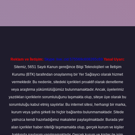
iş adresi
betexper.xyz
m elexbet
Reklam ve İletişim:
Skype: live:.cid.575569c608265c69
Yasal Uyarı:
Sitemiz, 5651 Sayılı Kanun gereğince Bilgi Teknolojileri ve İletişim
Kurumu (BTK) tarafından onaylanmış bir Yer Sağlayıcı olarak hizmet
vermektedir. Bu nedenle, sitedeki içerikleri proaktif olarak denetleme
veya araştırma yükümlülüğümüz bulunmamaktadır. Ancak, üyelerimiz
yazdıkları içeriklerin sorumluluğunu taşımakta olup, siteye üye olarak bu
sorumluluğu kabul etmiş sayılırlar. Bu internet sitesi, herhangi bir marka,
kurum veya şahıs şirketi ile hiçbir bağlantısı bulunmamaktadır. Sitede
yalnızca kendi hazırladığımız makaleler paylaşılmaktadır. Burada yer
alan içerikler haber niteliği taşımamakta olup, gerçek kurum ve kişiler
hakkında paylaşım yapılmamaktadır. Gerçek kurum ve kişiler ile isim