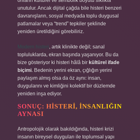
onların kültürel ve sembolik boyutu sıklıkla
unutulur. Ancak dijital çağda bile histeri benzeri
davranışların, sosyal medyada toplu duygusal
patlamalar veya “trend” tepkiler şeklinde
yeniden üretildiğini görebiliriz.
Modern histeri
, artık klinikte değil; sanal
topluluklarda, ekran başında yaşanıyor. Bu da
bize gösteriyor ki histeri hâlâ bir
kültürel ifade
biçimi
. Bedenin yerini ekran, çığlığın yerini
paylaşım almış olsa da öz aynı: insan,
duygularını ve kimliğini kolektif bir düzlemde
yeniden inşa ediyor.
SONUÇ: HISTERI, İNSANLIĞIN
AYNASI
Antropolojik olarak bakıldığında, histeri krizi
insanın bireysel duyguları ile toplumsal yapı