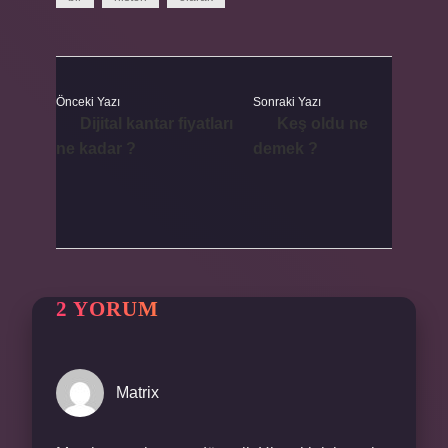
Önceki Yazı
Sonraki Yazı
Dijital kantar fiyatları
Keş oldu ne
ne kadar ?
demek ?
2 YORUM
Matrix