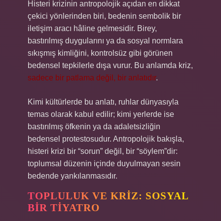
Histeri krizinin antropolojik açıdan en dikkat
çekici yönlerinden biri, bedenin sembolik bir
iletişim aracı hâline gelmesidir. Birey,
bastırılmış duygularını ya da sosyal normlara
sıkışmış kimliğini, kontrolsüz gibi görünen
bedensel tepkilerle dışa vurur. Bu anlamda kriz,
sadece bir patlama değil, bir anlatıdır
.
Kimi kültürlerde bu anlatı, ruhlar dünyasıyla
temas olarak kabul edilir; kimi yerlerde ise
bastırılmış öfkenin ya da adaletsizliğin
bedensel protestosudur. Antropolojik bakışla,
histeri krizi bir “sorun” değil, bir “söylem”dir:
toplumsal düzenin içinde duyulmayan sesin
bedende yankılanmasıdır.
TOPLULUK VE KRIZ: SOSYAL
BIR TIYATRO