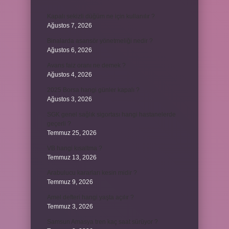
Kapalı sekizli düğüm ne için kullanılır ?
Ağustos 7, 2026
Binalarda asansör yönetmeliği nedir ?
Ağustos 6, 2026
Avans faiz oranı ne demek ?
Ağustos 4, 2026
2025 Borsa hangi günler kapalı ?
Ağustos 3, 2026
SGK genel sağlık sigortası hangi hastanelerde
geçerli ?
Temmuz 25, 2026
VB hangi kısaltma ?
Temmuz 13, 2026
Arabulucu kararları kesin midir ?
Temmuz 9, 2026
Amel defteri hangi yaşta açılır ?
Temmuz 3, 2026
Samsun Amasya tren kaç saat sürüyor ?