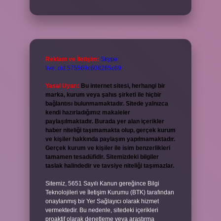
Reklam ve İletişim:
Skype:
live:.cid.575569c608265c69
Yasal Uyarı:
Bu internet sitesi, herhangi bir
marka, kurum veya şahıs şirketi ile hiçbir
bağlantısı bulunmamaktadır. Sitede yalnızca
kendi hazırladığımız makaleler
paylaşılmaktadır. Burada yer alan içerikler
haber niteliği taşımamakta olup, gerçek kurum
ve kişiler hakkında paylaşım yapılmamaktadır.
Gerçek kurum ve kişiler ile isim benzerlikleri
tamamen tesadüfidir. Sitemizdeki bilgiler
taslak halindedir ve tavsiye niteliği taşımazlar.
Sitemiz, 5651 Sayılı Kanun gereğince Bilgi
Teknolojileri ve İletişim Kurumu (BTK) tarafından
onaylanmış bir Yer Sağlayıcı olarak hizmet
vermektedir. Bu nedenle, sitedeki içerikleri
proaktif olarak denetleme veya araştırma