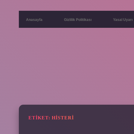
Anasayfa
Gizlilik Politikası
Yasal Uyarı
ETIKET:
HISTERI