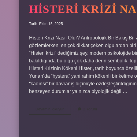
HISTERI KRIZI NA
Tarih: Ekim 15, 2025
Histeri Krizi Nasıl Olur? Antropolojik Bir Bakış Bi
gözlemlerken, en çok dikkat çeken olgulardan biri i
“Histeri krizi” dediğimiz şey, modern psikolojide bi
bakıldığında bu olgu çok daha derin sembolik, topl
Histeri Krizinin Kökeni Histeri, tarih boyunca özelli
Yunan’da “hystera” yani rahim kökenli bir kelime ol
“kadınsı” bir davranış biçimiyle özdeşleştirildiğinin 
benzeyen durumlar yalnızca biyolojik değil,…
Histeri
Devamını okuyun
2 Yorum
krizi
nasıl
olur
?