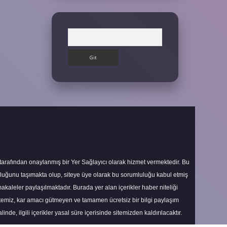
Arama
 tarafından onaylanmış bir Yer Sağlayıcı olarak hizmet vermektedir. Bu
uluğunu taşımakta olup, siteye üye olarak bu sorumluluğu kabul etmiş
makaleler paylaşılmaktadır. Burada yer alan içerikler haber niteliği
itemiz, kar amacı gütmeyen ve tamamen ücretsiz bir bilgi paylaşım
nde, ilgili içerikler yasal süre içerisinde sitemizden kaldırılacaktır.