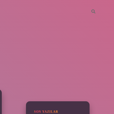
SIDEBAR
vdcasino güncel giriş
ilbet casino
ilbet yeni giriş
Betexper giriş ad
SON YAZILAR