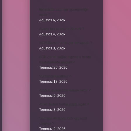
Binalarda asansör yönetmeliği
nedir ?
Ağustos 6, 2026
Avans faiz oranı ne demek ?
Ağustos 4, 2026
2025 Borsa hangi günler kapalı ?
Ağustos 3, 2026
SGK genel sağlık sigortası hangi
hastanelerde geçerli ?
Temmuz 25, 2026
VB hangi kısaltma ?
Temmuz 13, 2026
Arabulucu kararları kesin midir ?
Temmuz 9, 2026
Amel defteri hangi yaşta açılır ?
Temmuz 3, 2026
Samsun Amasya tren kaç saat
sürüyor ?
Temmuz 2, 2026