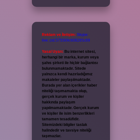
Reklam ve İletişim:
Skype:
live:.cid.575569c608265c69
Yasal Uyarı:
Bu internet sitesi,
herhangi bir marka, kurum veya
şahıs şirketi ile hiçbir bağlantısı
bulunmamaktadır. Sitede
yalnızca kendi hazırladığımız
makaleler paylaşılmaktadır.
Burada yer alan içerikler haber
niteliği taşımamakta olup,
gerçek kurum ve kişiler
hakkında paylaşım
yapılmamaktadır. Gerçek kurum
ve kişiler ile isim benzerlikleri
tamamen tesadüfidir.
Sitemizdeki bilgiler taslak
halindedir ve tavsiye niteliği
taşımazlar.