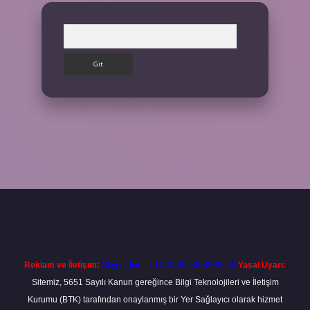
Arama
exper.xyz
m elexbet
Reklam ve İletişim:
Skype: live:.cid.575569c608265c69
Yasal Uyarı:
Sitemiz, 5651 Sayılı Kanun gereğince Bilgi Teknolojileri ve İletişim
Kurumu (BTK) tarafından onaylanmış bir Yer Sağlayıcı olarak hizmet