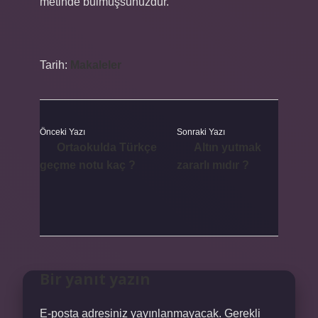
metinde bulmuşsunuzdur.
Tarih:
Makaleler
Önceki Yazı
Sonraki Yazı
Ortaokulda Türkçe
Altın yutmak
geçme notu kaç ?
zararlı mıdır ?
Bir yanıt yazın
E-posta adresiniz yayınlanmayacak.
Gerekli