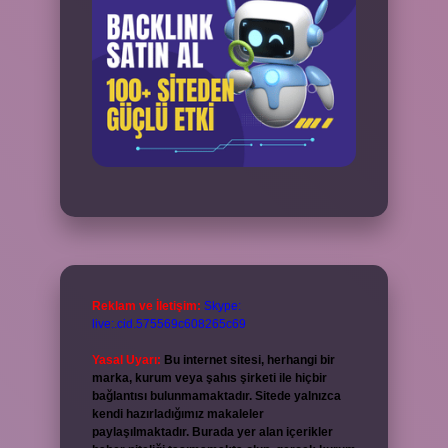
Reklam ve İletişim:
Skype:
live:.cid.575569c608265c69
Yasal Uyarı:
Bu internet sitesi, herhangi bir
marka, kurum veya şahıs şirketi ile hiçbir
bağlantısı bulunmamaktadır. Sitede yalnızca
kendi hazırladığımız makaleler
paylaşılmaktadır. Burada yer alan içerikler