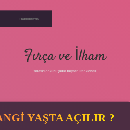
Hakkımızda
Fırça ve İlham
Yaratıcı dokunuşlarla hayatını renklendir!
betci
vdcasin
NGI YAŞTA AÇILIR ?