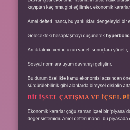
kayıptan kaçınma gibi eğilimler, ekonomik kararları 
Amel defteri inancı, bu yanlılıkları dengeleyici bir e
Gelecekteki hesaplaşmayı düşünerek
hyperbolic
Anlık tatmin yerine uzun vadeli sonuçlara yönelir,
Sosyal normlara uyum davranışı geliştirir.
Bu durum özellikle kamu ekonomisi açısından öne
sürdürülebilirlik gibi alanlarda bireysel disiplin arta
BILIŞSEL ÇATIŞMA VE İÇSEL P
Ekonomik kararlar çoğu zaman içsel bir “piyasa”da g
değer sistemidir. Amel defteri inancı, bu piyasada 