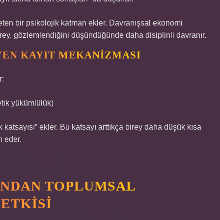
en bir psikolojik katman ekler. Davranışsal ekonomi
: birey, gözlemlendiğini düşündüğünde daha disiplinli davranır.
YEN KAYIT MEKANIZMASI
r:
etik yükümlülük)
 katsayısı” ekler. Bu katsayı arttıkça birey daha düşük kısa
h eder.
INDAN TOPLUMSAL
 ETKISI