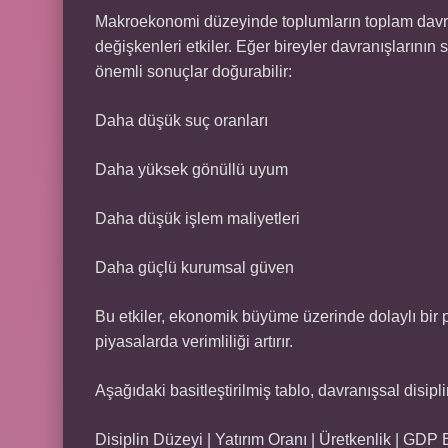
Makroekonomi düzeyinde toplumların toplam davranı
değişkenleri etkiler. Eğer bireyler davranışlarını
önemli sonuçlar doğurabilir:
Daha düşük suç oranları
Daha yüksek gönüllü uyum
Daha düşük işlem maliyetleri
Daha güçlü kurumsal güven
Bu etkiler, ekonomik büyüme üzerinde dolaylı bir po
piyasalarda verimliliği artırır.
Aşağıdaki basitleştirilmiş tablo, davranışsal disip
Disiplin Düzeyi | Yatırım Oranı | Üretkenlik | GD