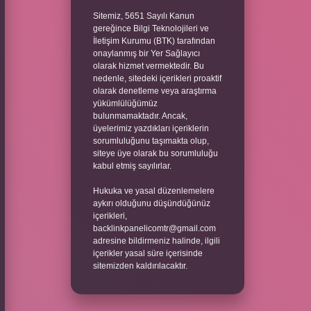
Sitemiz, 5651 Sayılı Kanun
gereğince Bilgi Teknolojileri ve
İletişim Kurumu (BTK) tarafından
onaylanmış bir Yer Sağlayıcı
olarak hizmet vermektedir. Bu
nedenle, sitedeki içerikleri proaktif
olarak denetleme veya araştırma
yükümlülüğümüz
bulunmamaktadır. Ancak,
üyelerimiz yazdıkları içeriklerin
sorumluluğunu taşımakta olup,
siteye üye olarak bu sorumluluğu
kabul etmiş sayılırlar.
Hukuka ve yasal düzenlemelere
aykırı olduğunu düşündüğünüz
içerikleri,
backlinkpanelicomtr@gmail.com
adresine bildirmeniz halinde, ilgili
içerikler yasal süre içerisinde
sitemizden kaldırılacaktır.