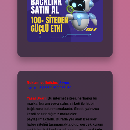
Reklam ve İletişim:
Skype:
live:.cid.575569c608265c69
Yasal Uyarı:
Bu internet sitesi, herhangi bir
marka, kurum veya şahıs şirketi ile hiçbir
bağlantısı bulunmamaktadır. Sitede yalnızca
kendi hazırladığımız makaleler
paylaşılmaktadır. Burada yer alan içerikler
haber niteliği taşımamakta olup, gerçek kurum
ve kişiler hakkında paylaşım yapılmamaktadır.