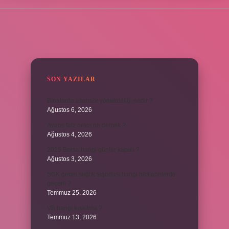
SIDEBAR
SON YAZILAR
Binalarda asansör yönetmeliği nedir ?
Ağustos 6, 2026
Avans faiz oranı ne demek ?
Ağustos 4, 2026
2025 Borsa hangi günler kapalı ?
Ağustos 3, 2026
SGK genel sağlık sigortası hangi hastanelerde
geçerli ?
Temmuz 25, 2026
VB hangi kısaltma ?
Temmuz 13, 2026