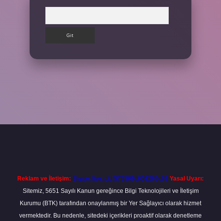
Arama
etexper giriş adresi
betexper.xyz
m elexbet
Reklam ve İletişim:
Skype: live:.cid.575569c608265c69
Yasal Uyarı:
Sitemiz, 5651 Sayılı Kanun gereğince Bilgi Teknolojileri ve İletişim
Kurumu (BTK) tarafından onaylanmış bir Yer Sağlayıcı olarak hizmet
vermektedir. Bu nedenle, sitedeki içerikleri proaktif olarak denetleme