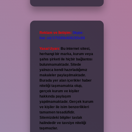
Reklam ve İletişim:
Skype:
live:.cid.575569c608265c69
Yasal Uyarı:
Bu internet sitesi,
herhangi bir marka, kurum veya
şahıs şirketi ile hiçbir bağlantısı
bulunmamaktadır. Sitede
yalnızca kendi hazırladığımız
makaleler paylaşılmaktadır.
Burada yer alan içerikler haber
niteliği taşımamakta olup,
gerçek kurum ve kişiler
hakkında paylaşım
yapılmamaktadır. Gerçek kurum
ve kişiler ile isim benzerlikleri
tamamen tesadüfidir.
Sitemizdeki bilgiler taslak
halindedir ve tavsiye niteliği
taşımazlar.