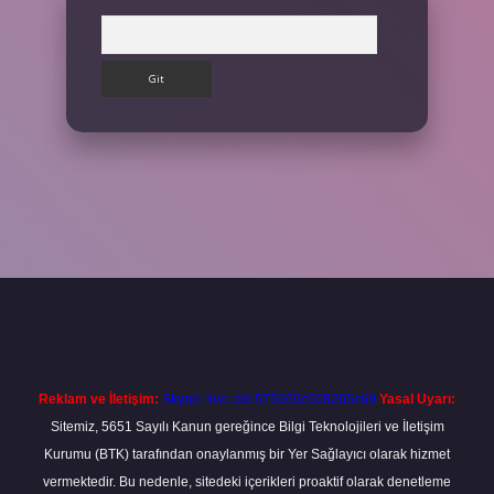
Arama
etexper giriş adresi
betexper.xyz
m elexbet
Reklam ve İletişim:
Skype: live:.cid.575569c608265c69
Yasal Uyarı:
Sitemiz, 5651 Sayılı Kanun gereğince Bilgi Teknolojileri ve İletişim
Kurumu (BTK) tarafından onaylanmış bir Yer Sağlayıcı olarak hizmet
vermektedir. Bu nedenle, sitedeki içerikleri proaktif olarak denetleme