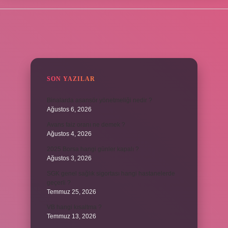
SIDEBAR
SON YAZILAR
Binalarda asansör yönetmeliği nedir ?
Ağustos 6, 2026
Avans faiz oranı ne demek ?
Ağustos 4, 2026
2025 Borsa hangi günler kapalı ?
Ağustos 3, 2026
SGK genel sağlık sigortası hangi hastanelerde
geçerli ?
Temmuz 25, 2026
VB hangi kısaltma ?
Temmuz 13, 2026