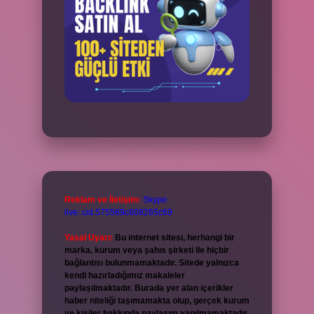
Reklam ve İletişim:
Skype:
live:.cid.575569c608265c69
Yasal Uyarı:
Bu internet sitesi, herhangi bir
marka, kurum veya şahıs şirketi ile hiçbir
bağlantısı bulunmamaktadır. Sitede yalnızca
kendi hazırladığımız makaleler
paylaşılmaktadır. Burada yer alan içerikler
haber niteliği taşımamakta olup, gerçek kurum
ve kişiler hakkında paylaşım yapılmamaktadır.