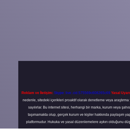
Reklam ve İletişim:
Skype: live:.cid.575569c608265c69
Yasal Uyarı
nedenle, sitedeki içerikleri proaktif olarak denetleme veya araştır
sayılırlar. Bu internet sitesi, herhangi bir marka, kurum veya şahı
taşımamakta olup, gerçek kurum ve kişiler hakkında paylaşım yapı
platformudur. Hukuka ve yasal düzenlemelere aykırı olduğunu düş