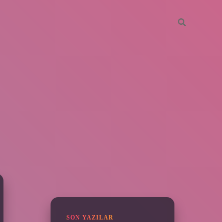
SIDEBAR
i
vdcasino güncel giriş
ilbet casino
ilbet yeni giriş
Betexper giriş a
SON YAZILAR