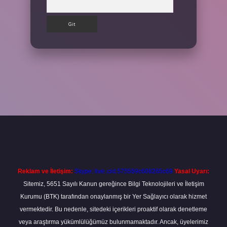
etexper giriş adresi
betexper.xyz
m elexbet
Reklam ve İletişim:
Skype: live:.cid.575569c608265c69
Yasal Uyarı:
Sitemiz, 5651 Sayılı Kanun gereğince Bilgi Teknolojileri ve İletişim
Kurumu (BTK) tarafından onaylanmış bir Yer Sağlayıcı olarak hizmet
vermektedir. Bu nedenle, sitedeki içerikleri proaktif olarak denetleme
veya araştırma yükümlülüğümüz bulunmamaktadır. Ancak, üyelerimiz