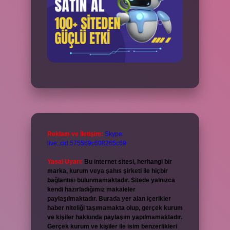
Reklam ve İletişim:
Skype:
live:.cid.575569c608265c69
Yasal Uyarı:
Bu internet sitesi, herhangi bir
marka, kurum veya şahıs şirketi ile hiçbir
bağlantısı bulunmamaktadır. Sitede yalnızca
kendi hazırladığımız makaleler
paylaşılmaktadır. Burada yer alan içerikler
haber niteliği taşımamakta olup, gerçek kurum
ve kişiler hakkında paylaşım yapılmamaktadır.
Gerçek kurum ve kişiler ile isim benzerlikleri