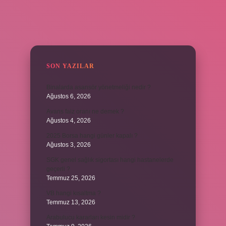
SIDEBAR
SON YAZILAR
Binalarda asansör yönetmeliği nedir ?
Ağustos 6, 2026
Avans faiz oranı ne demek ?
Ağustos 4, 2026
2025 Borsa hangi günler kapalı ?
Ağustos 3, 2026
SGK genel sağlık sigortası hangi hastanelerde
geçerli ?
Temmuz 25, 2026
VB hangi kısaltma ?
Temmuz 13, 2026
Arabulucu kararları kesin midir ?