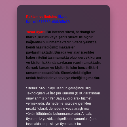
Reklam ve İletişim:
Skype:
live:.cid.575569c608265c69
Yasal Uyarı:
Bu internet sitesi, herhangi bir
marka, kurum veya şahıs şirketi ile hiçbir
bağlantısı bulunmamaktadır. Sitede yalnızca
kendi hazırladığımız makaleler
paylaşılmaktadır. Burada yer alan içerikler
haber niteliği taşımamakta olup, gerçek kurum
ve kişiler hakkında paylaşım yapılmamaktadır.
Gerçek kurum ve kişiler ile isim benzerlikleri
tamamen tesadüfidir. Sitemizdeki bilgiler
taslak halindedir ve tavsiye niteliği taşımazlar.
Sitemiz, 5651 Sayılı Kanun gereğince Bilgi
Teknolojileri ve İletişim Kurumu (BTK) tarafından
onaylanmış bir Yer Sağlayıcı olarak hizmet
vermektedir. Bu nedenle, sitedeki içerikleri
proaktif olarak denetleme veya araştırma
yükümlülüğümüz bulunmamaktadır. Ancak,
üyelerimiz yazdıkları içeriklerin sorumluluğunu
taşımakta olup, siteye üye olarak bu