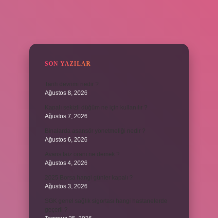
SIDEBAR
SON YAZILAR
Tarih devrimi nedir ?
Ağustos 8, 2026
Kapalı sekizli düğüm ne için kullanılır ?
Ağustos 7, 2026
Binalarda asansör yönetmeliği nedir ?
Ağustos 6, 2026
Avans faiz oranı ne demek ?
Ağustos 4, 2026
2025 Borsa hangi günler kapalı ?
Ağustos 3, 2026
SGK genel sağlık sigortası hangi hastanelerde
geçerli ?