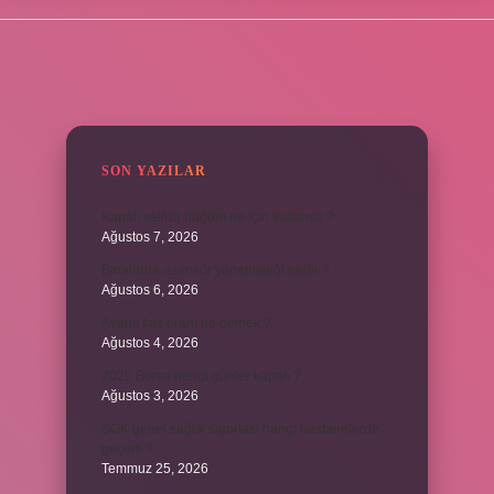
SIDEBAR
SON YAZILAR
Kapalı sekizli düğüm ne için kullanılır ?
Ağustos 7, 2026
Binalarda asansör yönetmeliği nedir ?
Ağustos 6, 2026
Avans faiz oranı ne demek ?
Ağustos 4, 2026
2025 Borsa hangi günler kapalı ?
Ağustos 3, 2026
SGK genel sağlık sigortası hangi hastanelerde
geçerli ?
Temmuz 25, 2026