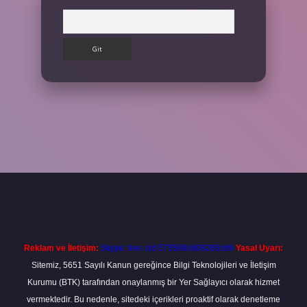
Arama
etexper giriş adresi
betexper.xyz
m elexbet
Reklam ve İletişim:
Skype: live:.cid.575569c608265c69
Yasal Uyarı:
Sitemiz, 5651 Sayılı Kanun gereğince Bilgi Teknolojileri ve İletişim
Kurumu (BTK) tarafından onaylanmış bir Yer Sağlayıcı olarak hizmet
vermektedir. Bu nedenle, sitedeki içerikleri proaktif olarak denetleme