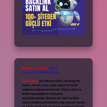
Reklam ve İletişim:
Skype:
live:.cid.575569c608265c69
Yasal Uyarı:
Bu internet sitesi, herhangi bir
marka, kurum veya şahıs şirketi ile hiçbir
bağlantısı bulunmamaktadır. Sitede yalnızca
kendi hazırladığımız makaleler
paylaşılmaktadır. Burada yer alan içerikler
haber niteliği taşımamakta olup, gerçek kurum
ve kişiler hakkında paylaşım yapılmamaktadır.