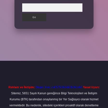
Arama
etexper giriş adresi
betexper.xyz
m elexbet
Reklam ve İletişim:
Skype: live:.cid.575569c608265c69
Yasal Uyarı:
Sitemiz, 5651 Sayılı Kanun gereğince Bilgi Teknolojileri ve İletişim
Kurumu (BTK) tarafından onaylanmış bir Yer Sağlayıcı olarak hizmet
vermektedir. Bu nedenle, sitedeki içerikleri proaktif olarak denetleme