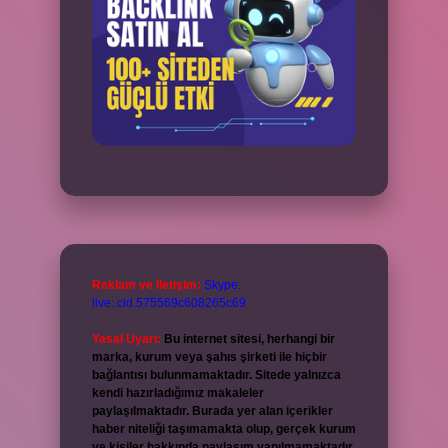
Reklam ve İletişim:
Skype:
live:.cid.575569c608265c69
Yasal Uyarı:
Bu internet sitesi, herhangi bir
marka, kurum veya şahıs şirketi ile hiçbir
bağlantısı bulunmamaktadır. Sitede yalnızca
kendi hazırladığımız makaleler
paylaşılmaktadır. Burada yer alan içerikler
haber niteliği taşımamakta olup, gerçek kurum
ve kişiler hakkında paylaşım yapılmamaktadır.