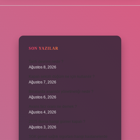
SIDEBAR
SON YAZILAR
Tarih devrimi nedir ?
Ağustos 8, 2026
Kapalı sekizli düğüm ne için kullanılır ?
Ağustos 7, 2026
Binalarda asansör yönetmeliği nedir ?
Ağustos 6, 2026
Avans faiz oranı ne demek ?
Ağustos 4, 2026
2025 Borsa hangi günler kapalı ?
Ağustos 3, 2026
SGK genel sağlık sigortası hangi hastanelerde