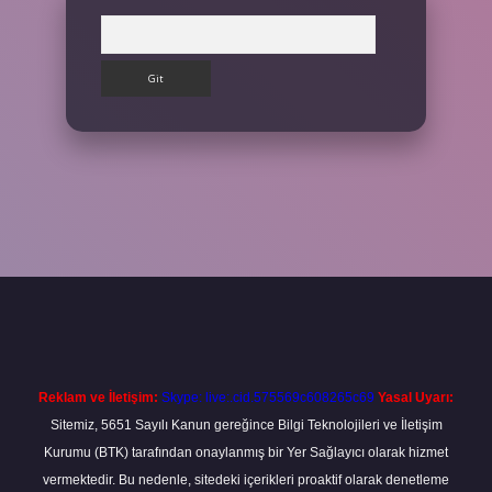
Arama
etexper giriş adresi
betexper.xyz
m elexbet
Reklam ve İletişim:
Skype: live:.cid.575569c608265c69
Yasal Uyarı:
Sitemiz, 5651 Sayılı Kanun gereğince Bilgi Teknolojileri ve İletişim
Kurumu (BTK) tarafından onaylanmış bir Yer Sağlayıcı olarak hizmet
vermektedir. Bu nedenle, sitedeki içerikleri proaktif olarak denetleme