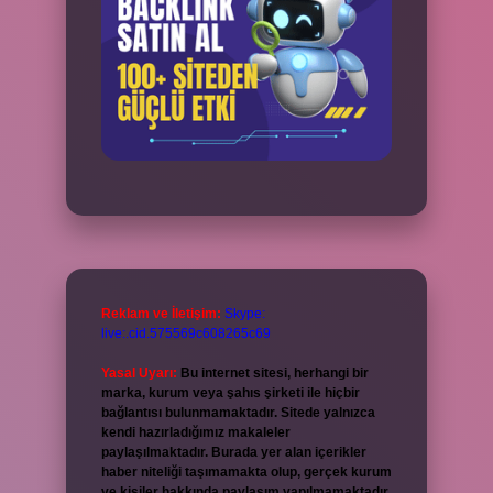
Reklam ve İletişim:
Skype:
live:.cid.575569c608265c69
Yasal Uyarı:
Bu internet sitesi, herhangi bir
marka, kurum veya şahıs şirketi ile hiçbir
bağlantısı bulunmamaktadır. Sitede yalnızca
kendi hazırladığımız makaleler
paylaşılmaktadır. Burada yer alan içerikler
haber niteliği taşımamakta olup, gerçek kurum
ve kişiler hakkında paylaşım yapılmamaktadır.