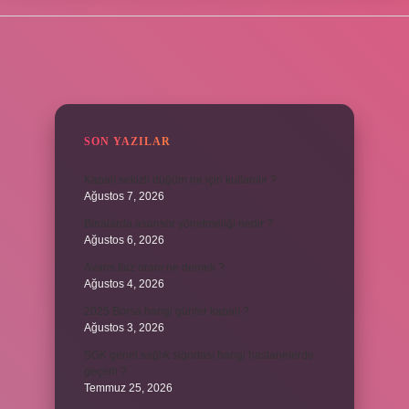
SIDEBAR
SON YAZILAR
Kapalı sekizli düğüm ne için kullanılır ?
Ağustos 7, 2026
Binalarda asansör yönetmeliği nedir ?
Ağustos 6, 2026
Avans faiz oranı ne demek ?
Ağustos 4, 2026
2025 Borsa hangi günler kapalı ?
Ağustos 3, 2026
SGK genel sağlık sigortası hangi hastanelerde
geçerli ?
Temmuz 25, 2026