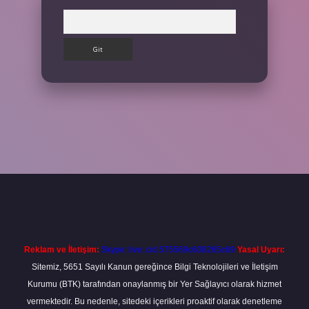
Arama
etexper giriş adresi
betexper.xyz
m elexbet
Reklam ve İletişim:
Skype: live:.cid.575569c608265c69
Yasal Uyarı:
Sitemiz, 5651 Sayılı Kanun gereğince Bilgi Teknolojileri ve İletişim
Kurumu (BTK) tarafından onaylanmış bir Yer Sağlayıcı olarak hizmet
vermektedir. Bu nedenle, sitedeki içerikleri proaktif olarak denetleme