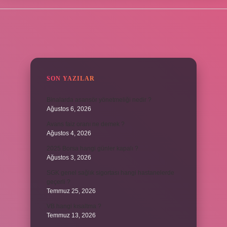
SIDEBAR
SON YAZILAR
Binalarda asansör yönetmeliği nedir ?
Ağustos 6, 2026
Avans faiz oranı ne demek ?
Ağustos 4, 2026
2025 Borsa hangi günler kapalı ?
Ağustos 3, 2026
SGK genel sağlık sigortası hangi hastanelerde
geçerli ?
Temmuz 25, 2026
VB hangi kısaltma ?
Temmuz 13, 2026