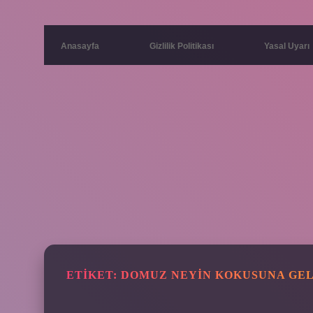
Anasayfa
Gizlilik Politikası
Yasal Uyarı
ETIKET:
DOMUZ NEYIN KOKUSUNA GE