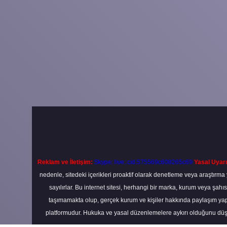
Reklam ve İletişim:
Skype: live:.cid.575569c608265c69
Yasal Uyarı
nedenle, sitedeki içerikleri proaktif olarak denetleme veya araştır
sayılırlar. Bu internet sitesi, herhangi bir marka, kurum veya şahı
taşımamakta olup, gerçek kurum ve kişiler hakkında paylaşım yapı
platformudur. Hukuka ve yasal düzenlemelere aykırı olduğunu düş