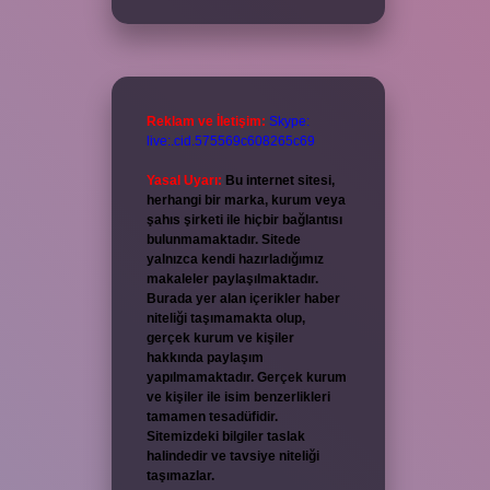
Reklam ve İletişim:
Skype:
live:.cid.575569c608265c69
Yasal Uyarı:
Bu internet sitesi,
herhangi bir marka, kurum veya
şahıs şirketi ile hiçbir bağlantısı
bulunmamaktadır. Sitede
yalnızca kendi hazırladığımız
makaleler paylaşılmaktadır.
Burada yer alan içerikler haber
niteliği taşımamakta olup,
gerçek kurum ve kişiler
hakkında paylaşım
yapılmamaktadır. Gerçek kurum
ve kişiler ile isim benzerlikleri
tamamen tesadüfidir.
Sitemizdeki bilgiler taslak
halindedir ve tavsiye niteliği
taşımazlar.