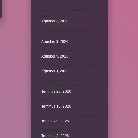
Kapalı sekizli düğüm ne için
kullanılır ?
Ağustos 7, 2026
Binalarda asansör yönetmeliği
nedir ?
Ağustos 6, 2026
Avans faiz oranı ne demek ?
Ağustos 4, 2026
2025 Borsa hangi günler kapalı ?
Ağustos 3, 2026
SGK genel sağlık sigortası hangi
hastanelerde geçerli ?
Temmuz 25, 2026
VB hangi kısaltma ?
Temmuz 13, 2026
Arabulucu kararları kesin midir ?
Temmuz 9, 2026
Amel defteri hangi yaşta açılır ?
Temmuz 3, 2026