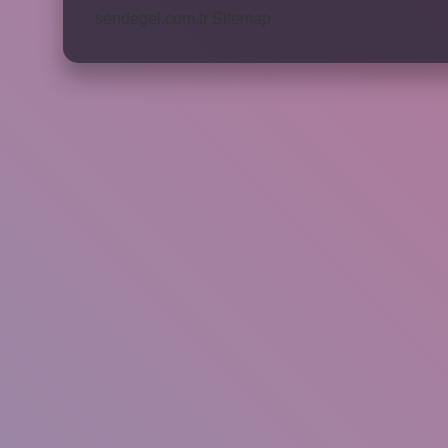
sendegel.com.tr
Sitemap