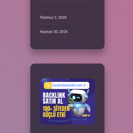
Samsun Amasya tren kaç saat
sürüyor ?
Temmuz 2, 2026
Ambalaj tasarım nedir ?
Haziran 30, 2026