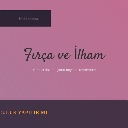
Hakkımızda
Fırça ve İlham
Yaratıcı dokunuşlarla hayatını renklendir!
betc
CULUK YAPILIR MI