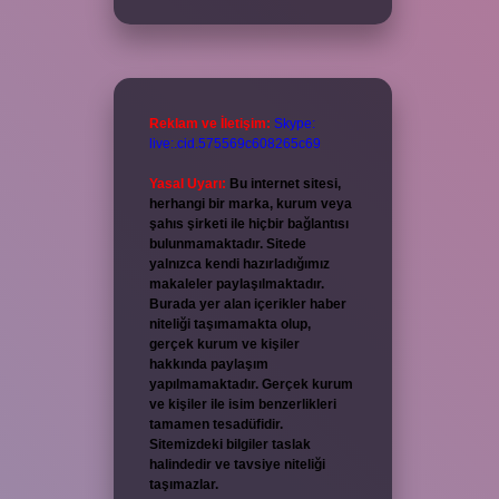
Reklam ve İletişim:
Skype:
live:.cid.575569c608265c69
Yasal Uyarı:
Bu internet sitesi,
herhangi bir marka, kurum veya
şahıs şirketi ile hiçbir bağlantısı
bulunmamaktadır. Sitede
yalnızca kendi hazırladığımız
makaleler paylaşılmaktadır.
Burada yer alan içerikler haber
niteliği taşımamakta olup,
gerçek kurum ve kişiler
hakkında paylaşım
yapılmamaktadır. Gerçek kurum
ve kişiler ile isim benzerlikleri
tamamen tesadüfidir.
Sitemizdeki bilgiler taslak
halindedir ve tavsiye niteliği
taşımazlar.