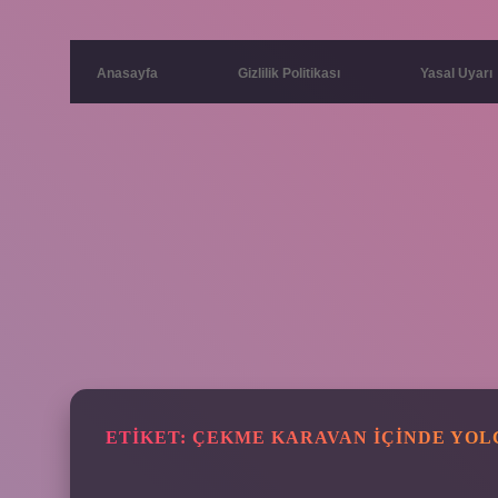
Anasayfa
Gizlilik Politikası
Yasal Uyarı
ETIKET:
ÇEKME KARAVAN IÇINDE YOL