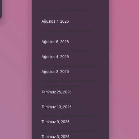
Kapalı sekizli düğüm ne için
kullanılır ?
Ağustos 7, 2026
Binalarda asansör yönetmeliği
nedir ?
Ağustos 6, 2026
Avans faiz oranı ne demek ?
Ağustos 4, 2026
2025 Borsa hangi günler kapalı ?
Ağustos 3, 2026
SGK genel sağlık sigortası hangi
hastanelerde geçerli ?
Temmuz 25, 2026
VB hangi kısaltma ?
Temmuz 13, 2026
Arabulucu kararları kesin midir ?
Temmuz 9, 2026
Amel defteri hangi yaşta açılır ?
Temmuz 3, 2026