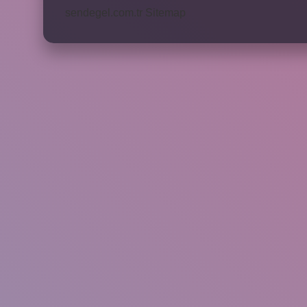
sendegel.com.tr
Sitemap