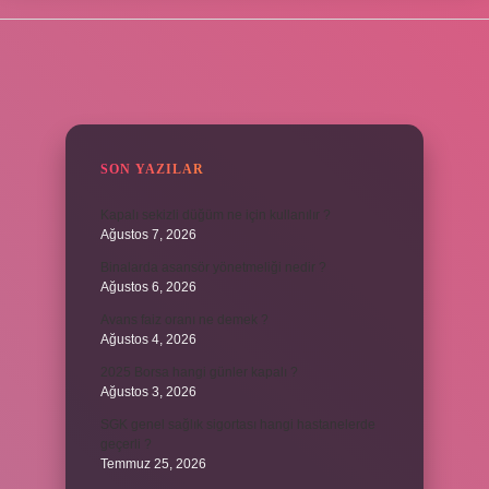
SIDEBAR
SON YAZILAR
Kapalı sekizli düğüm ne için kullanılır ?
Ağustos 7, 2026
Binalarda asansör yönetmeliği nedir ?
Ağustos 6, 2026
Avans faiz oranı ne demek ?
Ağustos 4, 2026
2025 Borsa hangi günler kapalı ?
Ağustos 3, 2026
SGK genel sağlık sigortası hangi hastanelerde
geçerli ?
Temmuz 25, 2026