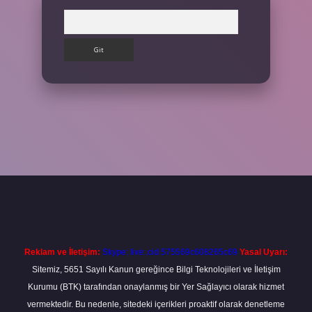
Arama
Betexper giriş adresi
betexper.xyz
m elexbet
Reklam ve İletişim:
Skype: live:.cid.575569c608265c69
Yasal Uyarı:
Sitemiz, 5651 Sayılı Kanun gereğince Bilgi Teknolojileri ve İletişim
Kurumu (BTK) tarafından onaylanmış bir Yer Sağlayıcı olarak hizmet
vermektedir. Bu nedenle, sitedeki içerikleri proaktif olarak denetleme