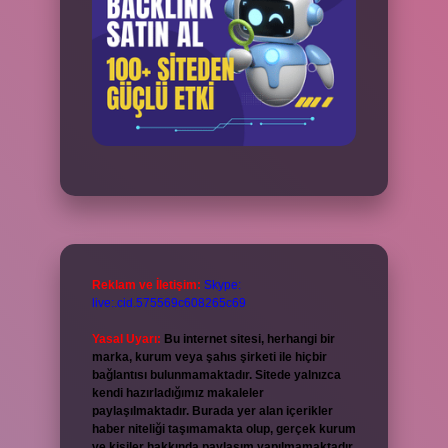
Reklam ve İletişim:
Skype:
live:.cid.575569c608265c69
Yasal Uyarı:
Bu internet sitesi, herhangi bir
marka, kurum veya şahıs şirketi ile hiçbir
bağlantısı bulunmamaktadır. Sitede yalnızca
kendi hazırladığımız makaleler
paylaşılmaktadır. Burada yer alan içerikler
haber niteliği taşımamakta olup, gerçek kurum
ve kişiler hakkında paylaşım yapılmamaktadır.