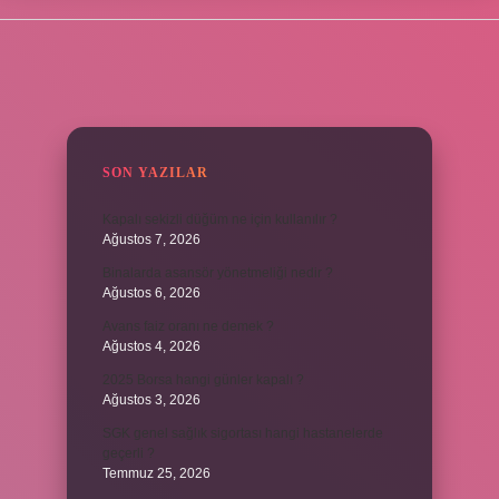
SIDEBAR
SON YAZILAR
Kapalı sekizli düğüm ne için kullanılır ?
Ağustos 7, 2026
Binalarda asansör yönetmeliği nedir ?
Ağustos 6, 2026
Avans faiz oranı ne demek ?
Ağustos 4, 2026
2025 Borsa hangi günler kapalı ?
Ağustos 3, 2026
SGK genel sağlık sigortası hangi hastanelerde
geçerli ?
Temmuz 25, 2026