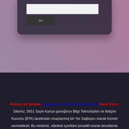
Arama
etexper giriş adresi
betexper.xyz
m elexbet
Reklam ve İletişim:
Skype: live:.cid.575569c608265c69
Yasal Uyarı:
Sitemiz, 5651 Sayılı Kanun gereğince Bilgi Teknolojileri ve İletişim
Kurumu (BTK) tarafından onaylanmış bir Yer Sağlayıcı olarak hizmet
vermektedir. Bu nedenle, sitedeki içerikleri proaktif olarak denetleme