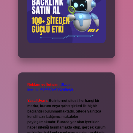
Reklam ve İletişim:
Skype:
live:.cid.575569c608265c69
Yasal Uyarı:
Bu internet sitesi, herhangi bir
marka, kurum veya şahıs şirketi ile hiçbir
bağlantısı bulunmamaktadır. Sitede yalnızca
kendi hazırladığımız makaleler
paylaşılmaktadır. Burada yer alan içerikler
haber niteliği taşımamakta olup, gerçek kurum
ve kişiler hakkında paylaşım yapılmamaktadır.