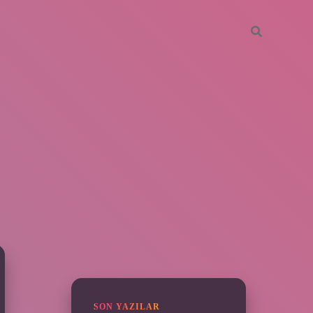
SIDEBAR
i
vdcasino güncel giriş
ilbet casino
ilbet yeni giriş
Betexper giriş a
SON YAZILAR