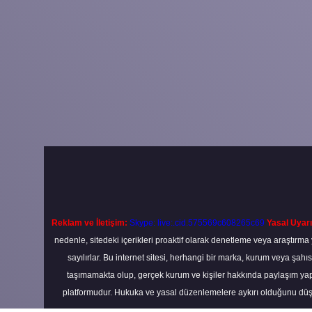
Reklam ve İletişim:
Skype: live:.cid.575569c608265c69
Yasal Uyarı
nedenle, sitedeki içerikleri proaktif olarak denetleme veya araştır
sayılırlar. Bu internet sitesi, herhangi bir marka, kurum veya şahı
taşımamakta olup, gerçek kurum ve kişiler hakkında paylaşım yapı
platformudur. Hukuka ve yasal düzenlemelere aykırı olduğunu düş