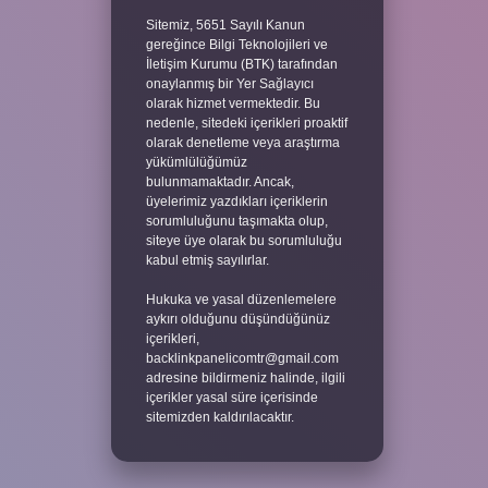
Sitemiz, 5651 Sayılı Kanun
gereğince Bilgi Teknolojileri ve
İletişim Kurumu (BTK) tarafından
onaylanmış bir Yer Sağlayıcı
olarak hizmet vermektedir. Bu
nedenle, sitedeki içerikleri proaktif
olarak denetleme veya araştırma
yükümlülüğümüz
bulunmamaktadır. Ancak,
üyelerimiz yazdıkları içeriklerin
sorumluluğunu taşımakta olup,
siteye üye olarak bu sorumluluğu
kabul etmiş sayılırlar.
Hukuka ve yasal düzenlemelere
aykırı olduğunu düşündüğünüz
içerikleri,
backlinkpanelicomtr@gmail.com
adresine bildirmeniz halinde, ilgili
içerikler yasal süre içerisinde
sitemizden kaldırılacaktır.