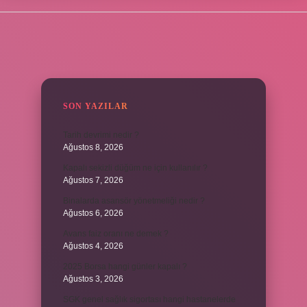
SIDEBAR
SON YAZILAR
Tarih devrimi nedir ?
Ağustos 8, 2026
Kapalı sekizli düğüm ne için kullanılır ?
Ağustos 7, 2026
Binalarda asansör yönetmeliği nedir ?
Ağustos 6, 2026
Avans faiz oranı ne demek ?
Ağustos 4, 2026
2025 Borsa hangi günler kapalı ?
Ağustos 3, 2026
SGK genel sağlık sigortası hangi hastanelerde