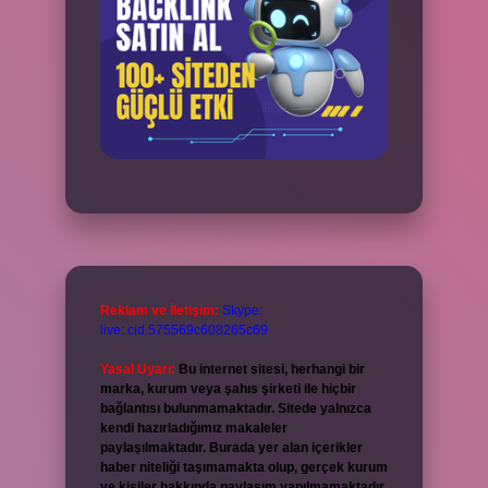
Reklam ve İletişim:
Skype:
live:.cid.575569c608265c69
Yasal Uyarı:
Bu internet sitesi, herhangi bir
marka, kurum veya şahıs şirketi ile hiçbir
bağlantısı bulunmamaktadır. Sitede yalnızca
kendi hazırladığımız makaleler
paylaşılmaktadır. Burada yer alan içerikler
haber niteliği taşımamakta olup, gerçek kurum
ve kişiler hakkında paylaşım yapılmamaktadır.