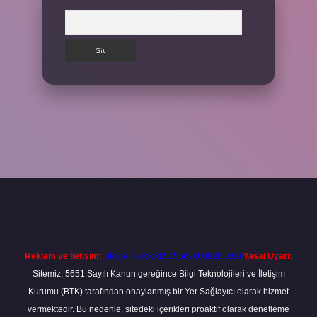
Arama
ş
Betexper giriş adresi
betexper.xyz
m elexbet
Reklam ve İletişim:
Skype: live:.cid.575569c608265c69
Yasal Uyarı:
Sitemiz, 5651 Sayılı Kanun gereğince Bilgi Teknolojileri ve İletişim
Kurumu (BTK) tarafından onaylanmış bir Yer Sağlayıcı olarak hizmet
vermektedir. Bu nedenle, sitedeki içerikleri proaktif olarak denetleme