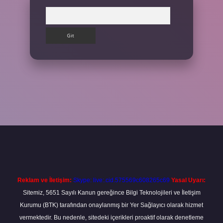
Arama
etexper giriş adresi
betexper.xyz
m elexbet
Reklam ve İletişim:
Skype: live:.cid.575569c608265c69
Yasal Uyarı:
Sitemiz, 5651 Sayılı Kanun gereğince Bilgi Teknolojileri ve İletişim
Kurumu (BTK) tarafından onaylanmış bir Yer Sağlayıcı olarak hizmet
vermektedir. Bu nedenle, sitedeki içerikleri proaktif olarak denetleme