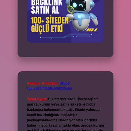
Reklam ve İletişim:
Skype:
live:.cid.575569c608265c69
Yasal Uyarı:
Bu internet sitesi, herhangi bir
marka, kurum veya şahıs şirketi ile hiçbir
bağlantısı bulunmamaktadır. Sitede yalnızca
kendi hazırladığımız makaleler
paylaşılmaktadır. Burada yer alan içerikler
haber niteliği taşımamakta olup, gerçek kurum
ve kişiler hakkında paylaşım yapılmamaktadır.