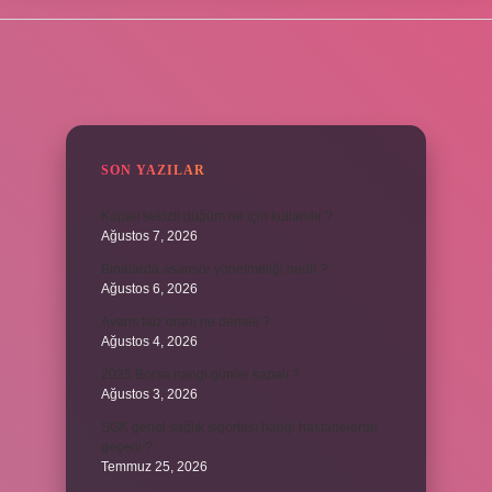
SIDEBAR
SON YAZILAR
Kapalı sekizli düğüm ne için kullanılır ?
Ağustos 7, 2026
Binalarda asansör yönetmeliği nedir ?
Ağustos 6, 2026
Avans faiz oranı ne demek ?
Ağustos 4, 2026
2025 Borsa hangi günler kapalı ?
Ağustos 3, 2026
SGK genel sağlık sigortası hangi hastanelerde
geçerli ?
Temmuz 25, 2026