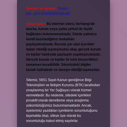
Reklam ve İletişim:
Skype:
live:.cid.575569c608265c69
Yasal Uyarı:
Bu internet sitesi, herhangi bir
marka, kurum veya şahıs şirketi ile hiçbir
bağlantısı bulunmamaktadır. Sitede yalnızca
kendi hazırladığımız makaleler
paylaşılmaktadır. Burada yer alan içerikler
haber niteliği taşımamakta olup, gerçek kurum
ve kişiler hakkında paylaşım yapılmamaktadır.
Gerçek kurum ve kişiler ile isim benzerlikleri
tamamen tesadüfidir. Sitemizdeki bilgiler
taslak halindedir ve tavsiye niteliği taşımazlar.
Sitemiz, 5651 Sayılı Kanun gereğince Bilgi
Teknolojileri ve İletişim Kurumu (BTK) tarafından
onaylanmış bir Yer Sağlayıcı olarak hizmet
vermektedir. Bu nedenle, sitedeki içerikleri
proaktif olarak denetleme veya araştırma
yükümlülüğümüz bulunmamaktadır. Ancak,
üyelerimiz yazdıkları içeriklerin sorumluluğunu
taşımakta olup, siteye üye olarak bu
sorumluluğu kabul etmiş sayılırlar.