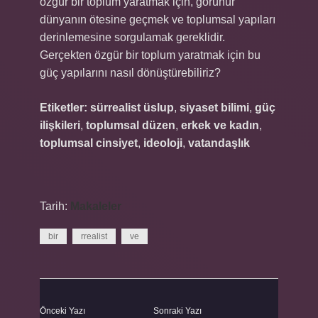
özgür bir toplum yaratmak için, görünür
dünyanın ötesine geçmek ve toplumsal yapıları
derinlemesine sorgulamak gereklidir.
Gerçekten özgür bir toplum yaratmak için bu
güç yapılarını nasıl dönüştürebiliriz?
Etiketler:
sürrealist üslup
,
siyaset bilimi
,
güç
ilişkileri
,
toplumsal düzen
,
erkek ve kadın
,
toplumsal cinsiyet
,
ideoloji
,
vatandaşlık
Tarih:
Makaleler
bir
rrealist
ve
Önceki Yazı
Sonraki Yazı