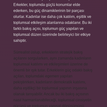
Erkekler, toplumda güçlü konumlar elde
ederken, bu güç dinamiklerinin bir parçası
olurlar. Kadınlar ise daha çok katılım, eşitlik ve
toplumsal etkileşim alanlarına odaklanır. Bu iki
farklı bakış açısı, toplumun güç yapıları ve
toplumsal düzen üzerinde belirleyici bir etkiye
sahiptir.
Sürrealist üslup, erkeklerin stratejik bakış
açılarını sorgularken, aynı zamanda kadınların
toplumsal katılımı ve etkileşimleri üzerine de
önemli bir ışık tutar. Erkeklerin güç odaklı bakış
açıları, toplumdaki egemen yapıları
pekiştirirken, kadınların demokratik katılımı,
daha eşitlikçi bir toplumsal yapının inşasına
olanak tanıyabilir. Ancak bu iki bakış açısının
nasıl harmanlanabileceği, toplumsal cinsiyetin
gücünü ve toplumun yapısal dönüşümünü