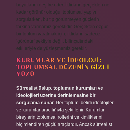
boyutlarını deşifre eder. İktidarın gerçekten ne
kadar görünür olduğu, toplumsal yapıyı
sorgularken, bu tip görünmeyen güçlerin
farkına varmamız gereklidir. Gerçekten özgür
bir toplum yaratmak için, iktidarın sadece
‘görünür’ şekliyle değil, bilinçaltındaki
etkileriyle de yüzleşmemiz gerekir.
KURUMLAR VE İDEOLOJI:
TOPLUMSAL DÜZENIN GIZLI
YÜZÜ
Sürrealist üslup, toplumun kurumları ve
ideolojileri üzerine derinlemesine bir
sorgulama sunar.
Her toplum, belirli ideolojiler
ve kurumlar aracılığıyla şekillenir. Kurumlar,
bireylerin toplumsal rollerini ve kimliklerini
biçimlendiren güçlü araçlardır. Ancak sürrealist