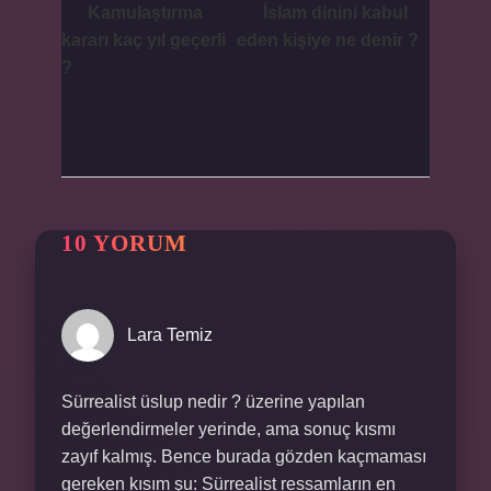
Kamulaştırma
İslam dinini kabul
kararı kaç yıl geçerli
eden kişiye ne denir ?
?
10 YORUM
Lara Temiz
Sürrealist üslup nedir ? üzerine yapılan
değerlendirmeler yerinde, ama sonuç kısmı
zayıf kalmış. Bence burada gözden kaçmaması
gereken kısım şu: Sürrealist ressamların en