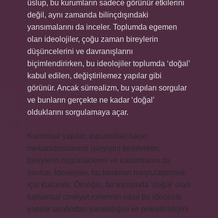
üslup, bu kurumların sadece görünür etkilerini
değil, aynı zamanda bilinçdışındaki
yansımalarını da inceler. Toplumda egemen
olan ideolojiler, çoğu zaman bireylerin
düşüncelerini ve davranışlarını
biçimlendirirken, bu ideolojiler toplumda ‘doğal’
kabul edilen, değiştirilemez yapılar gibi
görünür. Ancak sürrealizm, bu yapıları sorgular
ve bunların gerçekte ne kadar ‘doğal’
olduklarını sorgulamaya açar.
Kurumsal yapılar, toplumdaki baskı
mekanizmalarının işleyişini belirlerken,
bireylerin özgürlüklerini ve katılımlarını da
sınırlar. İdeolojiler, bu baskıları meşrulaştırmak
için kullanılır. Örneğin, bir toplumda ‘doğal’ olan
toplumsal cinsiyet rollerinin nasıl bu ideolojik
yapılar tarafından yaratıldığını ve pekiştirildiğini