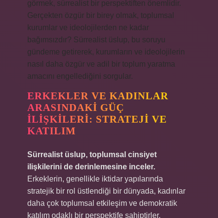
görmek, sürrealist bir perspektiften önemlidir.
Gerçekten özgür bir birey olmak, toplumsal
kurumlar ve ideolojilerden ne kadar
bağımsızdır? Sürrealist üslup, bu soruyu
gündeme getirerek, kurumların ve ideolojilerin
nasıl daha özgür ve adil bir toplum yaratma
amacını engellediğini sorgular.
ERKEKLER VE KADINLAR
ARASINDAKI GÜÇ
İLIŞKILERI: STRATEJI VE
KATILIM
Sürrealist üslup, toplumsal cinsiyet
ilişkilerini de derinlemesine inceler.
Erkeklerin, genellikle iktidar yapılarında
stratejik bir rol üstlendiği bir dünyada, kadınlar
daha çok toplumsal etkileşim ve demokratik
katılım odaklı bir perspektife sahiptirler.