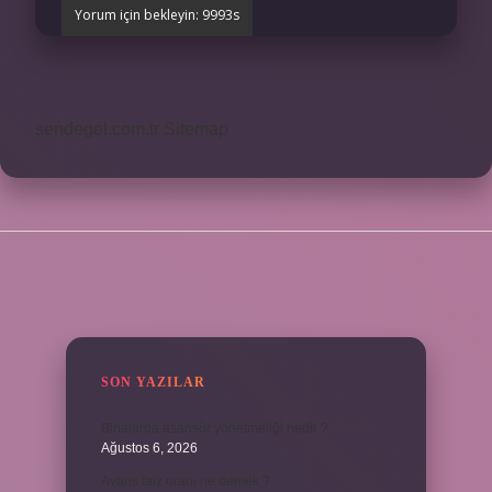
sendegel.com.tr
Sitemap
SIDEBAR
SON YAZILAR
Binalarda asansör yönetmeliği nedir ?
Ağustos 6, 2026
Avans faiz oranı ne demek ?