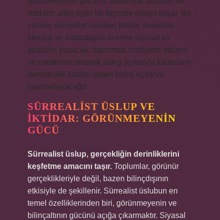
görünmeyenin gücünü, toplumsal düzenin ve
iktidarın altını oyan bir biçimde ortaya koyar. Bu
yazıda, sürrealist üslubun iktidar, kurumlar,
ideoloji ve vatandaşlık üzerine siyasal bir
analizini yapacak, toplumsal cinsiyetin etkisini
ve erkeklerin stratejik bakış açılarıyla kadınların
demokratik katılım odaklı bakış açılarını
harmanlayacağız.
SÜRREALIST ÜSLUP VE
İKTIDAR: GÖRÜNMEYENIN
GÜCÜ
Sürrealist üslup, gerçekliğin derinliklerini
keşfetme amacını taşır.
Toplumlar, görünür
gerçeklikleriyle değil, bazen bilinçdışının
etkisiyle de şekillenir. Sürrealist üslubun en
temel özelliklerinden biri, görünmeyenin ve
bilinçaltının gücünü açığa çıkarmaktır. Siyasal