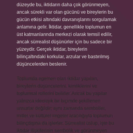
düzeyde bu, iktidarın daha çok görünmeyen,
ancak sürekli var olan gücünü ve bireylerin bu
gücün etkisi altındaki davranışlarını sorgulamak
anlamına gelir. İktidar, genellikle toplumun en
üst katmanlarında merkezi olarak temsil edilir,
ancak sürrealist düşünürler için bu sadece bir
yüzeydir. Gerçek iktidar, bireylerin
bilinçaltındaki korkular, arzular ve bastırılmış
düşüncelerden beslenir.
Toplumda egemen olan iktidar yapıları,
bireylerin düşüncelerini, kimliklerini ve
toplumsal rollerini belirler. Ancak bu yapılar
yalnızca ideolojik bir biçimde şekillenen
unsurlar değildir; aynı zamanda semboller,
mitler ve kültürel imgeler aracılığıyla toplumun
bilinçdışına da işlerler. Sürrealist üslup, işte bu
iktidar ilişkilerinin sembolik ve görünmeyen