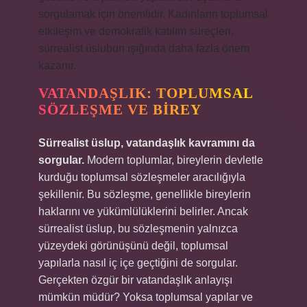
sorgulamak için önemlidir. Kadınların toplumsal
etkileşim ve demokratik katılım süreçleri,
sürrealist üslubun ışığında daha fazla önem
kazanır.
VATANDAŞLIK: TOPLUMSAL
SÖZLEŞME VE BIREY
Sürrealist üslup, vatandaşlık kavramını da
sorgular.
Modern toplumlar, bireylerin devletle
kurduğu toplumsal sözleşmeler aracılığıyla
şekillenir. Bu sözleşme, genellikle bireylerin
haklarını ve yükümlülüklerini belirler. Ancak
sürrealist üslup, bu sözleşmenin yalnızca
yüzeydeki görünüşünü değil, toplumsal
yapılarla nasıl iç içe geçtiğini de sorgular.
Gerçekten özgür bir vatandaşlık anlayışı
mümkün müdür? Yoksa toplumsal yapılar ve