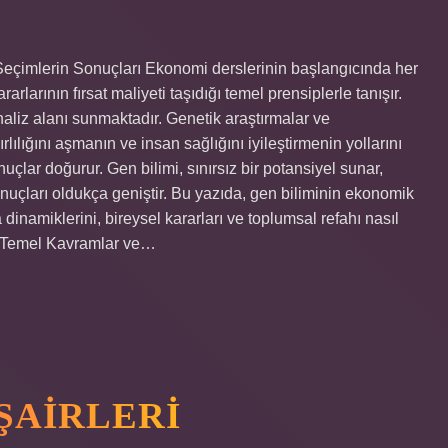
 Seçimlerin Sonuçları Ekonomi derslerinin başlangıcında her
arlarının fırsat maliyeti taşıdığı temel prensiplerle tanışır.
naliz alanı sunmaktadır. Genetik araştırmalar ve
rlılığını aşmanın ve insan sağlığını iyileştirmenin yollarını
lar doğurur. Gen bilimi, sınırsız bir potansiyel sunar,
nuçları oldukça geniştir. Bu yazıda, gen biliminin ekonomik
 dinamiklerini, bireysel kararları ve toplumsal refahı nasıl
r? Temel Kavramlar ve…
ŞAIRLERI