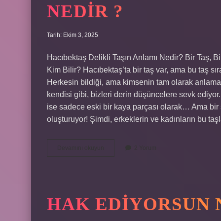
NEDIR ?
Tarih: Ekim 3, 2025
Hacıbektaş Delikli Taşın Anlamı Nedir? Bir Taş, B
Kim Bilir? Hacıbektaş’ta bir taş var, ama bu taş sıra
Herkesin bildiği, ama kimsenin tam olarak anlamadı
kendisi gibi, bizleri derin düşüncelere sevk ediyor
ise sadece eski bir kaya parçası olarak… Ama bir ş
oluşturuyor! Şimdi, erkeklerin ve kadınların bu taşl
Hacıbektaş
Devamını okuyun
2 Yorum
delikli
taşın
anlamı
nedir
?
HAK EDIYORSUN 