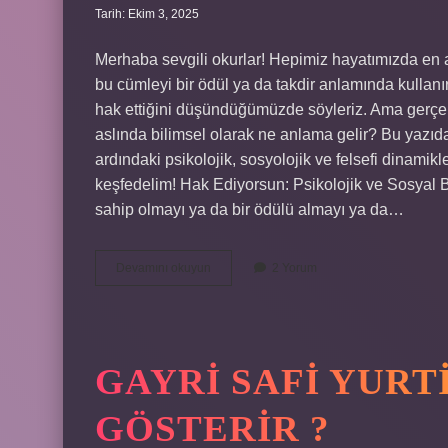
Tarih: Ekim 3, 2025
Merhaba sevgili okurlar! Hepimiz hayatımızda en a
bu cümleyi bir ödül ya da takdir anlamında kullanır
hak ettiğini düşündüğümüzde söyleriz. Ama gerçekt
aslında bilimsel olarak ne anlama gelir? Bu yazıda
ardındaki psikolojik, sosyolojik ve felsefi dinamikle
keşfedelim! Hak Ediyorsun: Psikolojik ve Sosyal Bi
sahip olmayı ya da bir ödülü almayı ya da…
Hak
Devamını okuyun
2 Yorum
ediyorsun
ne
demek
?
GAYRI SAFI YURT
GÖSTERIR ?