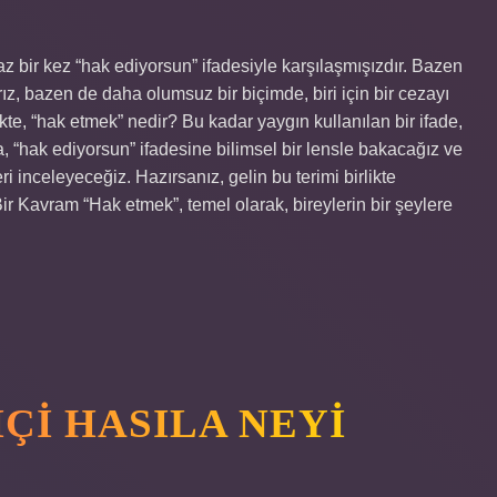
z bir kez “hak ediyorsun” ifadesiyle karşılaşmışızdır. Bazen
ız, bazen de daha olumsuz bir biçimde, biri için bir cezayı
e, “hak etmek” nedir? Bu kadar yaygın kullanılan bir ifade,
, “hak ediyorsun” ifadesine bilimsel bir lensle bakacağız ve
ri inceleyeceğiz. Hazırsanız, gelin bu terimi birlikte
r Kavram “Hak etmek”, temel olarak, bireylerin bir şeylere
IÇI HASILA NEYI