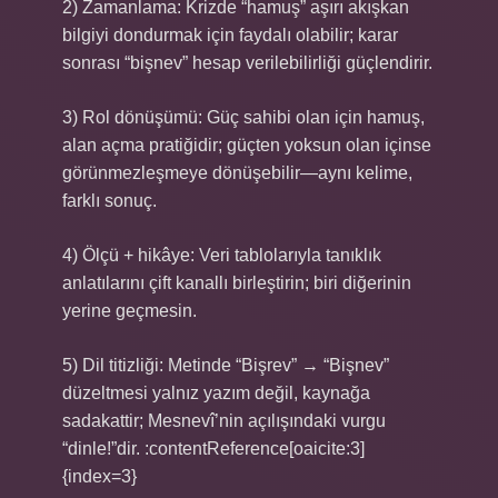
2) Zamanlama: Krizde “hamuş” aşırı akışkan
bilgiyi dondurmak için faydalı olabilir; karar
sonrası “bişnev” hesap verilebilirliği güçlendirir.
3) Rol dönüşümü: Güç sahibi olan için hamuş,
alan açma pratiğidir; güçten yoksun olan içinse
görünmezleşmeye dönüşebilir—aynı kelime,
farklı sonuç.
4) Ölçü + hikâye: Veri tablolarıyla tanıklık
anlatılarını çift kanallı birleştirin; biri diğerinin
yerine geçmesin.
5) Dil titizliği: Metinde “Bişrev” → “Bişnev”
düzeltmesi yalnız yazım değil, kaynağa
sadakattir; Mesnevî’nin açılışındaki vurgu
“dinle!”dir. :contentReference[oaicite:3]
{index=3}