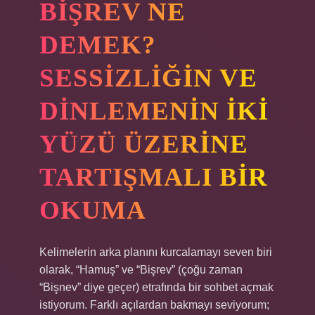
BIŞREV NE
DEMEK?
SESSIZLIĞIN VE
DINLEMENIN IKI
YÜZÜ ÜZERINE
TARTIŞMALI BIR
OKUMA
Kelimelerin arka planını kurcalamayı seven biri
olarak, “Hamuş” ve “Bişrev” (çoğu zaman
“Bişnev” diye geçer) etrafında bir sohbet açmak
istiyorum. Farklı açılardan bakmayı seviyorum;