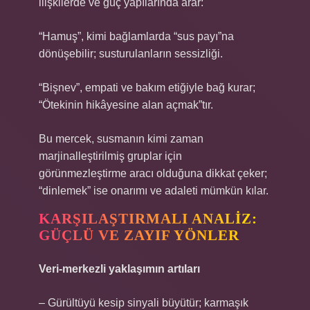
ilişkilerde ve güç yapılarında arar:
“Hamuş”, kimi bağlamlarda “sus payı”na
dönüşebilir; susturulanların sessizliği.
“Bişnev”, empati ve bakım etiğiyle bağ kurar;
“Ötekinin hikâyesine alan açmak”tır.
Bu mercek, susmanın kimi zaman
marjinalleştirilmiş gruplar için
görünmezleştirme aracı olduğuna dikkat çeker;
“dinlemek” ise onarımı ve adaleti mümkün kılar.
KARŞILAŞTIRMALI ANALIZ:
GÜÇLÜ VE ZAYIF YÖNLER
Veri-merkezli yaklaşımın artıları
– Gürültüyü kesip sinyali büyütür; karmaşık