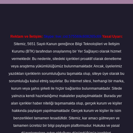
exper.xyz
m elexbet
Reklam ve İletişim:
Skype: live:.cid.575569c608265c69
Yasal Uyarı:
Sitemiz, 5651 Sayılı Kanun gereğince Bilgi Teknolojileri ve İletişim
Kurumu (BTK) tarafından onaylanmış bir Yer Sağlayıcı olarak hizmet
vermektedir. Bu nedenle, sitedeki içerikleri proaktif olarak denetleme
veya araştırma yükümlülüğümüz bulunmamaktadır. Ancak, üyelerimiz
yazdıkları içeriklerin sorumluluğunu taşımakta olup, siteye üye olarak bu
sorumluluğu kabul etmiş sayılırlar. Bu internet sitesi, herhangi bir marka,
kurum veya şahıs şirketi ile hiçbir bağlantısı bulunmamaktadır. Sitede
yalnızca kendi hazırladığımız makaleler paylaşılmaktadır. Burada yer
alan içerikler haber niteliği taşımamakta olup, gerçek kurum ve kişiler
hakkında paylaşım yapılmamaktadır. Gerçek kurum ve kişiler ile isim
benzerlikleri tamamen tesadüfidir. Sitemiz, kar amacı gütmeyen ve
tamamen ücretsiz bir bilgi paylaşım platformudur. Hukuka ve yasal