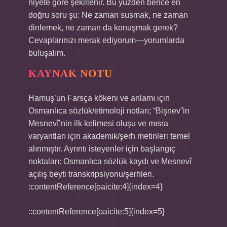
niyete göre şekillenir. Bu yüzden bence en
doğru soru şu: Ne zaman susmak, ne zaman
dinlemek, ne zaman da konuşmak gerek?
Cevaplarınızı merak ediyorum—yorumlarda
buluşalım.
KAYNAK NOTU
Hamuş’un Farsça kökeni ve anlamı için
Osmanlıca sözlük/etimoloji notları; “Bişnev”in
Mesnevî’nin ilk kelimesi oluşu ve mısra
varyantları için akademik/şerh metinleri temel
alınmıştır. Ayrıntı isteyenler için başlangıç
noktaları: Osmanlıca sözlük kaydı ve Mesnevî
açılış beyti transkripsiyonu/şerhleri.
:contentReference[oaicite:4]{index=4}
::contentReference[oaicite:5]{index=5}