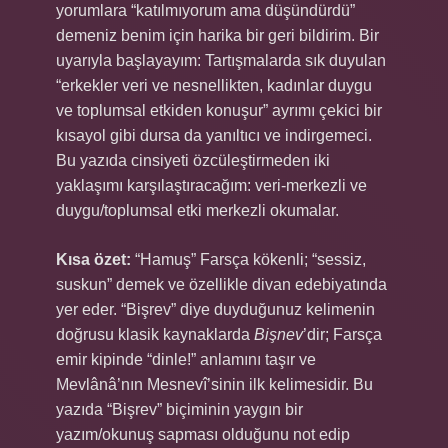
yorumlara “katılmıyorum ama düşündürdü”
demeniz benim için harika bir geri bildirim. Bir
uyarıyla başlayayım: Tartışmalarda sık duyulan
“erkekler veri ve nesnellikten, kadınlar duygu
ve toplumsal etkiden konuşur” ayrımı çekici bir
kısayol gibi dursa da yanıltıcı ve indirgemeci.
Bu yazıda cinsiyeti özcüleştirmeden iki
yaklaşımı karşılaştıracağım: veri-merkezli ve
duygu/toplumsal etki merkezli okumalar.
Kısa özet:
“Hamuş” Farsça kökenli; “sessiz,
suskun” demek ve özellikle divan edebiyatında
yer eder. “Bişrev” diye duyduğunuz kelimenin
doğrusu klasik kaynaklarda
Bişnev
’dir; Farsça
emir kipinde “dinle!” anlamını taşır ve
Mevlânâ’nın Mesnevî’sinin ilk kelimesidir. Bu
yazıda “Bişrev” biçiminin yaygın bir
yazım/okunuş sapması olduğunu not edip