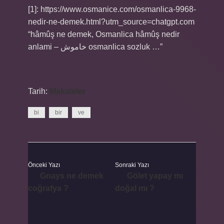
[1]: https://www.osmanice.com/osmanlica-9968-
nedir-ne-demek.html?utm_source=chatgpt.com
“hâmûş ne demek, Osmanlica hâmûş nedir
anlami – خاموش osmanlica sozluk …”
Tarih:
Makaleler
bi
bir
ve
Önceki Yazı
Sonraki Yazı
Gnays ne demek
Gölet yapay mı
coğrafya ?
doğal mı ?