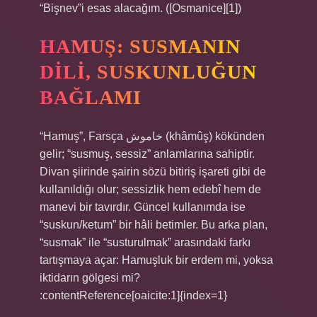
“Bişnev”i esas alacağım. ([Osmanice][1])
HAMUŞ: SUSMANIN
DILI, SUSKUNLUĞUN
BAĞLAMI
“Hamuş”, Farsça خاموش (khâmûş) kökünden
gelir; “susmuş, sessiz” anlamlarına sahiptir.
Divan şiirinde şairin sözü bitiriş işareti gibi de
kullanıldığı olur; sessizlik hem edebî hem de
manevi bir tavırdır. Güncel kullanımda ise
“suskun/ketum” bir hâli betimler. Bu arka plan,
“susmak” ile “susturulmak” arasındaki farkı
tartışmaya açar: Hamuşluk bir erdem mi, yoksa
iktidarın gölgesi mi?
:contentReference[oaicite:1]{index=1}