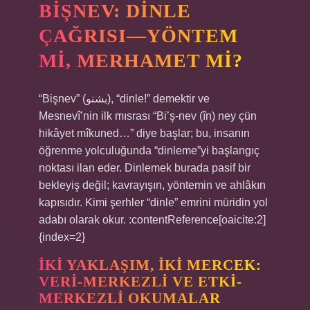
BIŞNEV: DINLE
ÇAĞRISI—YÖNTEM
MI, MERHAMET MI?
“Bişnev” (بشنو), “dinle!” demektir ve
Mesnevî’nin ilk mısrası “Bi’ş-nev (în) ney çün
hikâyet mîkuned…” diye başlar; bu, insanın
öğrenme yolculuğunda “dinleme”yi başlangıç
noktası ilan eder. Dinlemek burada pasif bir
bekleyiş değil; kavrayışın, yöntemin ve ahlâkın
kapısıdır. Kimi şerhler “dinle” emrini müridin yol
adabı olarak okur. :contentReference[oaicite:2]
{index=2}
İKI YAKLAŞIM, IKI MERCEK:
VERI-MERKEZLI VE ETKI-
MERKEZLI OKUMALAR