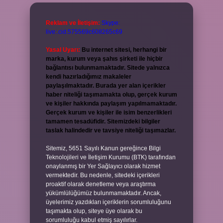
Reklam ve İletişim:
Skype:
live:.cid.575569c608265c69
Yasal Uyarı:
Bu internet sitesi, herhangi bir
marka, kurum veya şahıs şirketi ile hiçbir
bağlantısı bulunmamaktadır. Sitede yalnızca
kendi hazırladığımız makaleler
paylaşılmaktadır. Burada yer alan içerikler
haber niteliği taşımamakta olup, gerçek kurum
ve kişiler hakkında paylaşım yapılmamaktadır.
Gerçek kurum ve kişiler ile isim benzerlikleri
tamamen tesadüfidir. Sitemizdeki bilgiler
taslak halindedir ve tavsiye niteliği taşımazlar.
Sitemiz, 5651 Sayılı Kanun gereğince Bilgi
Teknolojileri ve İletişim Kurumu (BTK) tarafından
onaylanmış bir Yer Sağlayıcı olarak hizmet
vermektedir. Bu nedenle, sitedeki içerikleri
proaktif olarak denetleme veya araştırma
yükümlülüğümüz bulunmamaktadır. Ancak,
üyelerimiz yazdıkları içeriklerin sorumluluğunu
taşımakta olup, siteye üye olarak bu
sorumluluğu kabul etmiş sayılırlar.