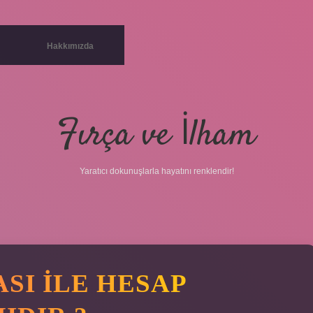
Hakkımızda
Fırça ve İlham
Yaratıcı dokunuşlarla hayatını renklendir!
betci
vd
SI ILE HESAP