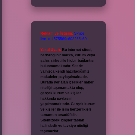
Reklam ve İletişim:
Skype:
live:.cid.575569c608265c69
Yasal Uyarı:
Bu internet sitesi,
herhangi bir marka, kurum veya
şahıs şirketi ile hiçbir bağlantısı
bulunmamaktadır. Sitede
yalnızca kendi hazırladığımız
makaleler paylaşılmaktadır.
Burada yer alan içerikler haber
niteliği taşımamakta olup,
gerçek kurum ve kişiler
hakkında paylaşım
yapılmamaktadır. Gerçek kurum
ve kişiler ile isim benzerlikleri
tamamen tesadüfidir.
Sitemizdeki bilgiler taslak
halindedir ve tavsiye niteliği
taşımazlar.