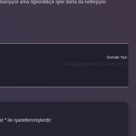
karışıyor ama öğrendikçe işler daha da netleşiyor.
Sonraki Yazı
Tavuğa yaş maya verilir mi ?
lar
*
ile işaretlenmişlerdir