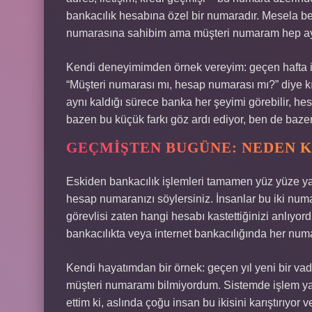
bankacılık hesabına özel bir numaradır. Mesela be
numarasına sahibim ama müşteri numaram hep ay
Kendi deneyimimden örnek vereyim: geçen hafta int
“Müşteri numarası mı, hesap numarası mı?” diye k
aynı kaldığı sürece banka her şeyimi görebilir, hes
bazen bu küçük farkı göz ardı ediyor, ben de baz
GEÇMIŞTEN BUGÜNE: NEDEN K
Eskiden bankacılık işlemleri tamamen yüz yüze ya
hesap numaranızı söylersiniz. İnsanlar bu iki numa
görevlisi zaten hangi hesabı kastettiğinizi anlıyordu
bankacılıkta veya internet bankacılığında her numa
Kendi hayatımdan bir örnek: geçen yıl yeni bir 
müşteri numaramı bilmiyordum. Sistemde işlem ya
ettim ki, aslında çoğu insan bu ikisini karıştırıyor