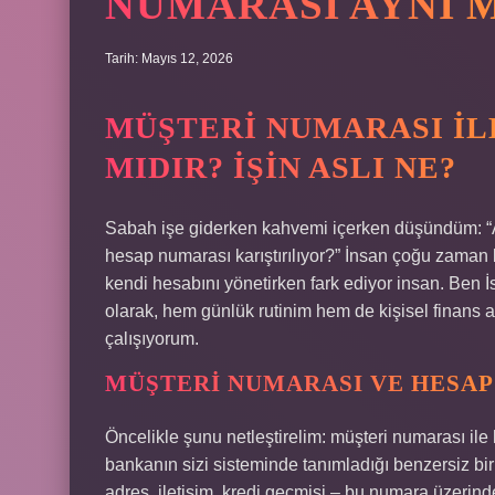
NUMARASI AYNI M
Tarih: Mayıs 12, 2026
MÜŞTERI NUMARASI IL
MIDIR? İŞIN ASLI NE?
Sabah işe giderken kahvemi içerken düşündüm: “
hesap numarası karıştırılıyor?” İnsan çoğu zaman 
kendi hesabını yönetirken fark ediyor insan. Ben İ
olarak, hem günlük rutinim hem de kişisel finans 
çalışıyorum.
MÜŞTERI NUMARASI VE HESAP
Öncelikle şunu netleştirelim: müşteri numarası ile
bankanın sizi sisteminde tanımladığı benzersiz bir kim
adres, iletişim, kredi geçmişi – bu numara üzerinde