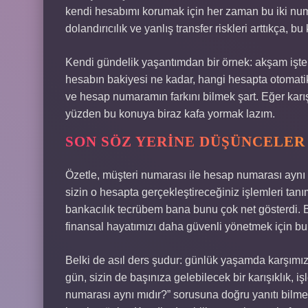
kendi hesabımı korumak için her zaman bu iki num
dolandırıcılık ve yanlış transfer riskleri arttıkça, 
Kendi gündelik yaşantımdan bir örnek: akşam işt
hesabın bakiyesi ne kadar, hangi hesapta otomati
ve hesap numaramın farkını bilmek şart. Eğer karış
yüzden bu konuya biraz kafa yormak lazım.
SON SÖZ YERINE DÜŞÜNCELER
Özetle, müşteri numarası ile hesap numarası aynı 
sizin o hesapta gerçekleştireceğiniz işlemleri tanım
bankacılık tecrübem bana bunu çok net gösterdi. 
finansal hayatımızı daha güvenli yönetmek için bu 
Belki de asıl ders şudur: günlük yaşamda karşımız
gün, sizin de başınıza gelebilecek bir karışıklık, iş
numarası aynı mıdır?” sorusuna doğru yanıtı bilme