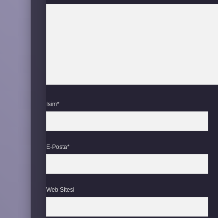
İsim*
E-Posta*
Web Sitesi