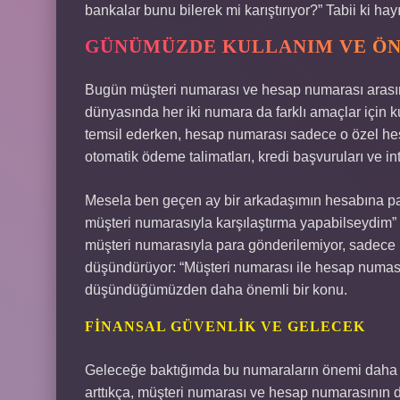
bankalar bunu bilerek mi karıştırıyor?” Tabii ki hay
GÜNÜMÜZDE KULLANIM VE Ö
Bugün müşteri numarası ve hesap numarası arasında
dünyasında her iki numara da farklı amaçlar için kul
temsil ederken, hesap numarası sadece o özel hesap
otomatik ödeme talimatları, kredi başvuruları ve int
Mesela ben geçen ay bir arkadaşımın hesabına pa
müşteri numarasıyla karşılaştırma yapabilseydim” 
müşteri numarasıyla para gönderilemiyor, sadece 
düşündürüyor: “Müşteri numarası ile hesap numası
düşündüğümüzden daha önemli bir konu.
FINANSAL GÜVENLIK VE GELECEK
Geleceğe baktığımda bu numaraların önemi daha da
arttıkça, müşteri numarası ve hesap numarasının do