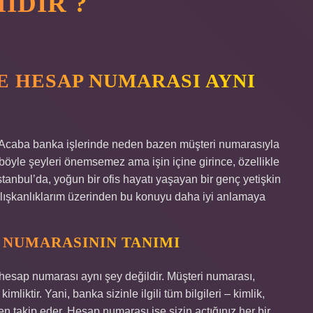
IDIR ?
E HESAP NUMARASI AYNI
Acaba banka işlerinde neden bazen müşteri numarasıyla
böyle şeyleri önemsemez ama işin içine girince, özellikle
stanbul’da, yoğun bir ofis hayatı yaşayan bir genç yetişkin
alışkanlıklarım üzerinden bu konuyu daha iyi anlamaya
 NUMARASININ TANIMI
 hesap numarası aynı şey değildir. Müşteri numarası,
liktir. Yani, banka sizinle ilgili tüm bilgileri – kimlik,
n takip eder. Hesap numarası ise sizin açtığınız her bir