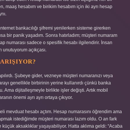
n, maaş hesabım ve birikim hesabım için iki ayrı hesap
nı.
ernet bankacılığı şifremi yenilerken sisteme girerken
ısa bir panik yaşadım. Sonra hatırladım; müşteri numaram
ap numarası sadece o spesifik hesabı ilgilendirir. İnsan
en unutuyorum açıkçası.
ARIŞIYOR?
pılırdı. Şubeye gider, vezneye müşteri numaranızı veya
rayı genellikle birbirinin yerine kullanırdı çünkü banka
. Ama dijitalleşmeyle birlikte işler değişti. Artık mobil
ranın önemi ayrı ayrı ortaya çıkıyor.
vadeli mevduat hesabı açtım. Hesap numarasını öğrendim ama
pmak istediğimde müşteri numarası lazım oldu. O an fark
 ve küçük aksaklıklar yaşayabiliyor. Hatta aklıma geldi: “Acaba