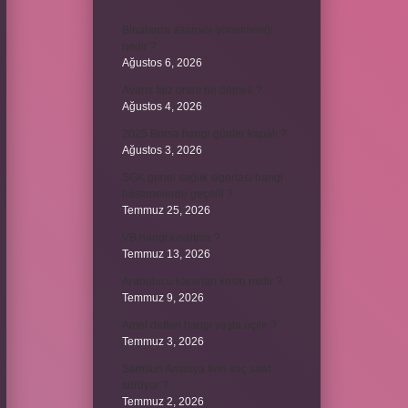
Binalarda asansör yönetmeliği
nedir ?
Ağustos 6, 2026
Avans faiz oranı ne demek ?
Ağustos 4, 2026
2025 Borsa hangi günler kapalı ?
Ağustos 3, 2026
SGK genel sağlık sigortası hangi
hastanelerde geçerli ?
Temmuz 25, 2026
VB hangi kısaltma ?
Temmuz 13, 2026
Arabulucu kararları kesin midir ?
Temmuz 9, 2026
Amel defteri hangi yaşta açılır ?
Temmuz 3, 2026
Samsun Amasya tren kaç saat
sürüyor ?
Temmuz 2, 2026