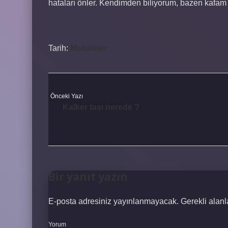
hataları önler. Kendimden biliyorum, bazen kafam 
Tarih:
Makaleler
Önceki Yazı
Kalker taşı nerede ?
Bir yanıt yazın
E-posta adresiniz yayınlanmayacak.
Gerekli alan
Yorum