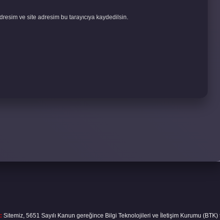
resim ve site adresim bu tarayıcıya kaydedilsin.
:
Sitemiz, 5651 Sayılı Kanun gereğince Bilgi Teknolojileri ve İletişim Kurumu (BTK)