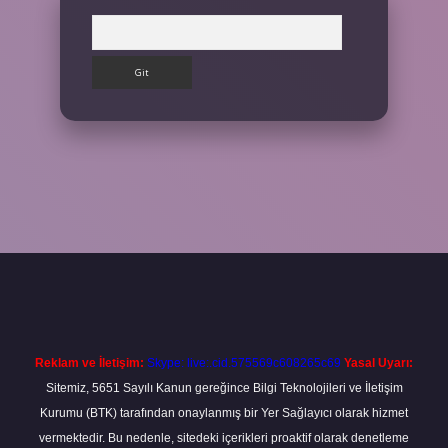
Arama
ş adresi
betexper.xyz
m elexbet
Reklam ve İletişim:
Skype: live:.cid.575569c608265c69
Yasal Uyarı:
Sitemiz, 5651 Sayılı Kanun gereğince Bilgi Teknolojileri ve İletişim
Kurumu (BTK) tarafından onaylanmış bir Yer Sağlayıcı olarak hizmet
vermektedir. Bu nedenle, sitedeki içerikleri proaktif olarak denetleme