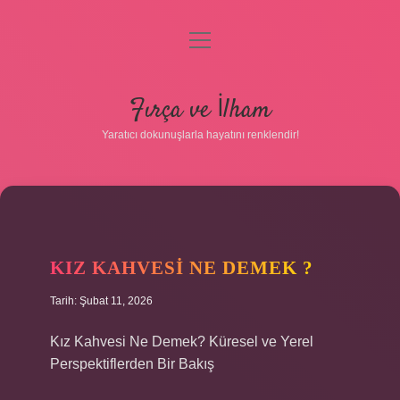
menüyü
aç
Anasayfa
Fırça ve İlham
Gizlilik Politikası
Yaratıcı dokunuşlarla hayatını renklendir!
Yasal Uyarı
Hakkımızda
KIZ KAHVESI NE DEMEK ?
Tarih: Şubat 11, 2026
Kız Kahvesi Ne Demek? Küresel ve Yerel
Perspektiflerden Bir Bakış