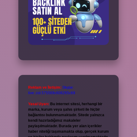
Reklam ve İletişim:
Skype:
live:.cid.575569c608265c69
Yasal Uyarı:
Bu internet sitesi, herhangi bir
marka, kurum veya şahıs şirketi ile hiçbir
bağlantısı bulunmamaktadır. Sitede yalnızca
kendi hazırladığımız makaleler
paylaşılmaktadır. Burada yer alan içerikler
haber niteliği taşımamakta olup, gerçek kurum