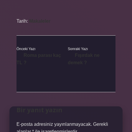
Tarih:
Makaleler
Önceki Yazı
Sonraki Yazı
Roma parası kaç
Fışırdak ne
TL ?
demek ?
Bir yanıt yazın
E-posta adresiniz yayınlanmayacak.
Gerekli
alanlar
*
ile işaretlenmişlerdir