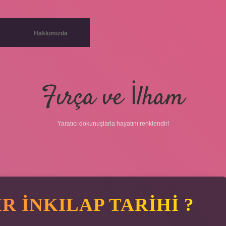
Hakkımızda
Fırça ve İlham
Yaratıcı dokunuşlarla hayatını renklendir!
betci
vdcasin
R INKILAP TARIHI ?