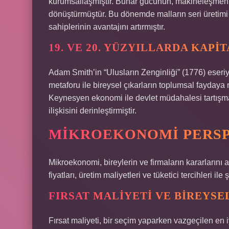
kurumsallaşmıştır. Buhar gücünün, makineleşmenin 
dönüştürmüştür. Bu dönemde malların seri üretimi
sahiplerinin avantajını artırmıştır.
19. VE 20. YÜZYILLARDA KAPI
Adam Smith’in “Ulusların Zenginliği” (1776) eseriy
metaforu ile bireysel çıkarların toplumsal faydaya 
Keynesyen ekonomi ile devlet müdahalesi tartışmala
ilişkisini derinleştirmiştir.
MIKROEKONOMI PERSP
Mikroekonomi, bireylerin ve firmaların kararlarını 
fiyatları, üretim maliyetleri ve tüketici tercihleri ile ş
FIRSAT MALIYETI VE BIREYSE
Fırsat maliyeti, bir seçim yaparken vazgeçilen en iyi a