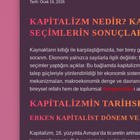
Tarih: Ocak 16, 2026
KAPITALIZM NEDIR? K
SEÇIMLERIN SONUÇLAR
Kaynakların kıtlığı ile karşılaştığımızda, her birey 
sorarım. Ekonomi yalnızca sayılarla ilgili değildir; 
seçimler yaptığını açıklar. Bu bağlamda kapitalizm,
talep güçleriyle yönlendirildiği bir ekonomik siste
mekanizmaları, makroekonomik denge ve davranışsa
bireysel refahı hem de toplumsal
dengesizlikler
i 
KAPITALIZMIN TARIHS
ERKEN KAPITALIST DÖNEM VE
Kapitalizm, 16. yüzyılda Avrupa’da ticaretin artmas