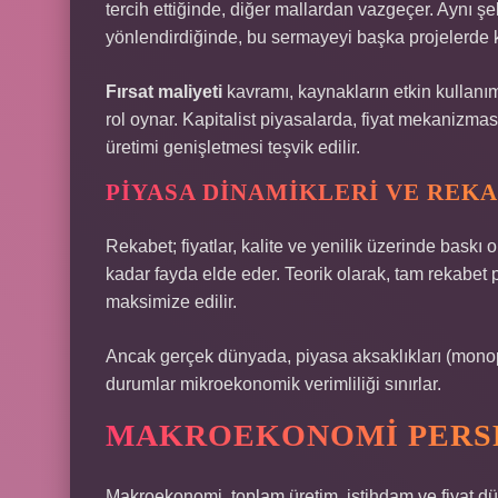
tercih ettiğinde, diğer mallardan vazgeçer. Aynı şek
yönlendirdiğinde, bu sermayeyi başka projelerde
Fırsat maliyeti
kavramı, kaynakların etkin kullanı
rol oynar. Kapitalist piyasalarda, fiyat mekanizması b
üretimi genişletmesi teşvik edilir.
PIYASA DINAMIKLERI VE REK
Rekabet; fiyatlar, kalite ve yenilik üzerinde baskı o
kadar fayda elde eder. Teorik olarak, tam rekabet p
maksimize edilir.
Ancak gerçek dünyada, piyasa aksaklıkları (monopol
durumlar mikroekonomik verimliliği sınırlar.
MAKROEKONOMI PERSP
Makroekonomi, toplam üretim, istihdam ve fiyat dü