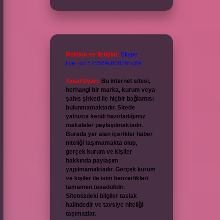
Reklam ve İletişim:
Skype:
live:.cid.575569c608265c69
Yasal Uyarı:
Bu internet sitesi,
herhangi bir marka, kurum veya
şahıs şirketi ile hiçbir bağlantısı
bulunmamaktadır. Sitede
yalnızca kendi hazırladığımız
makaleler paylaşılmaktadır.
Burada yer alan içerikler haber
niteliği taşımamakta olup,
gerçek kurum ve kişiler
hakkında paylaşım
yapılmamaktadır. Gerçek kurum
ve kişiler ile isim benzerlikleri
tamamen tesadüfidir.
Sitemizdeki bilgiler taslak
halindedir ve tavsiye niteliği
taşımazlar.