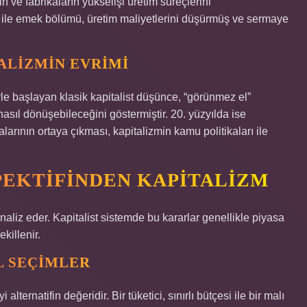
ve fabrikaların yükselişi üretim süreçlerini
 ile emek bölümü, üretim maliyetlerini düşürmüş ve sermaye
TALIZMIN EVRIMI
le başlayan klasik kapitalist düşünce, “görünmez el”
nasıl dönüşebileceğini göstermiştir. 20. yüzyılda ise
rının ortaya çıkması, kapitalizmin kamu politikaları ile
EKTIFINDEN KAPITALIZM
analiz eder. Kapitalist sistemde bu kararlar genellikle piyasa
ekillenir.
L SEÇIMLER
lternatifin değeridir. Bir tüketici, sınırlı bütçesi ile bir malı