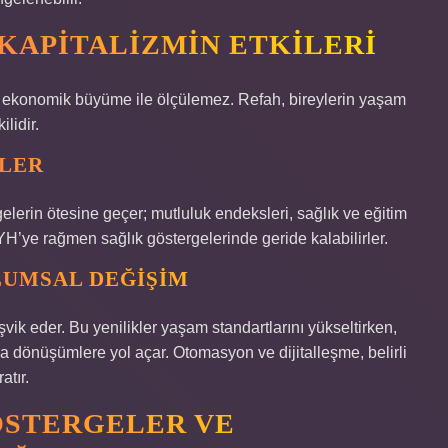
KAPITALIZMIN ETKILERI
ca ekonomik büyüme ile ölçülemez. Refah, bireylerin yaşam
ilidir.
SLER
elerin ötesine geçer; mutluluk endeksleri, sağlık ve eğitim
H’ye rağmen sağlık göstergelerinde geride kalabilirler.
LUMSAL DEĞIŞIM
eşvik eder. Bu yenilikler yaşam standartlarını yükseltirken,
 dönüşümlere yol açar. Otomasyon ve dijitalleşme, belirli
atır.
STERGELER VE