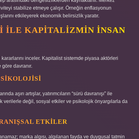
alep arasındaki dengesizliklerden kaynaklanır. Merkez
viteyi stabilize etmeye çalışır. Örneğin enflasyonun
larını etkileyerek ekonomik belirsizlik yaratır.
 ILE KAPITALIZMIN İNSAN
ararlarını inceler. Kapitalist sistemde piyasa aktörleri
 göre davranır.
PSIKOLOJISI
ında aşırı artışlar, yatırımcıların “sürü davranışı” ile
 verilerle değil, sosyal etkiler ve psikolojik önyargılarla da
RANIŞSAL ETKILER
ıklanamaz; marka algısı, algılanan fayda ve duygusal tatmin