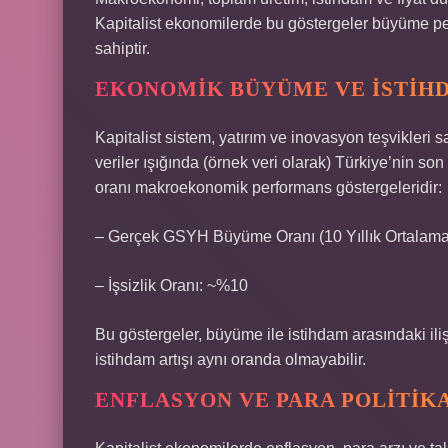
Kapitalist ekonomilerde bu göstergeler büyüme pe
sahiptir.
EKONOMIK BÜYÜME VE İSTIH
Kapitalist sistem, yatırım ve inovasyon teşvikler
veriler ışığında (örnek veri olarak) Türkiye’nin s
oranı makroekonomik performans göstergeleridir:
– Gerçek GSYH Büyüme Oranı (10 Yıllık Ortalama
– İşsizlik Oranı: ~%10
Bu göstergeler, büyüme ile istihdam arasındaki ili
istihdam artışı aynı oranda olmayabilir.
ENFLASYON VE PARA POLITIK