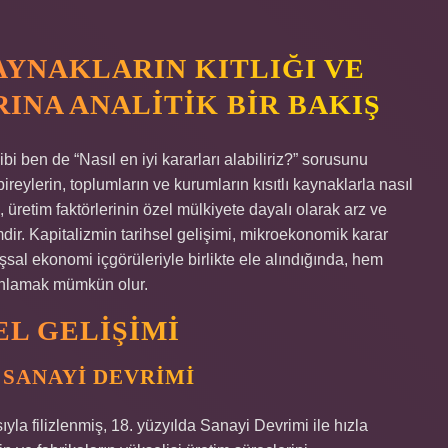
AYNAKLARIN KITLIĞI VE
INA ANALITIK BIR BAKIŞ
gibi ben de “Nasıl en iyi kararları alabiliriz?” sorusunu
bireylerin, toplumların ve kurumların kısıtlı kaynaklarla nasıl
 üretim faktörlerinin özel mülkiyete dayalı olarak arz ve
mdir. Kapitalizmin tarihsel gelişimi, mikroekonomik karar
l ekonomi içgörüleriyle birlikte ele alındığında, hem
anlamak mümkün olur.
EL GELIŞIMI
 SANAYI DEVRIMI
ıyla filizlenmiş, 18. yüzyılda Sanayi Devrimi ile hızla