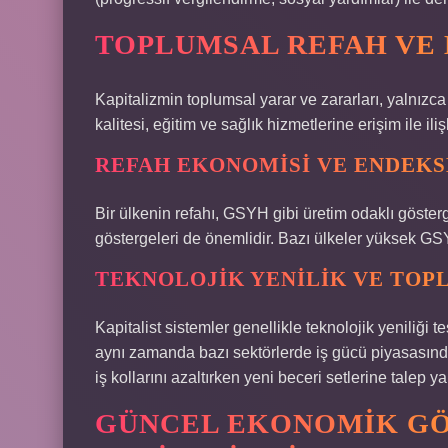
TOPLUMSAL REFAH VE 
Kapitalizmin toplumsal yarar ve zararları, yalnız
kalitesi, eğitim ve sağlık hizmetlerine erişim ile ilişk
REFAH EKONOMISI VE ENDEK
Bir ülkenin refahı, GSYH gibi üretim odaklı gösterg
göstergeleri de önemlidir. Bazı ülkeler yüksek GSY
TEKNOLOJIK YENILIK VE TOP
Kapitalist sistemler genellikle teknolojik yeniliği t
aynı zamanda bazı sektörlerde iş gücü piyasasında
iş kollarını azaltırken yeni beceri setlerine talep yar
GÜNCEL EKONOMIK GÖ