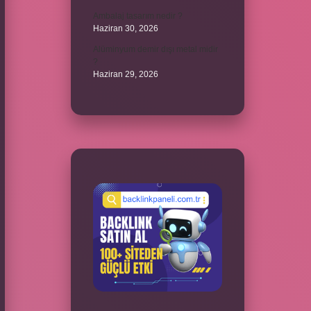
Ambalaj tasarım nedir ?
Haziran 30, 2026
Alüminyum demir dışı metal midir
?
Haziran 29, 2026