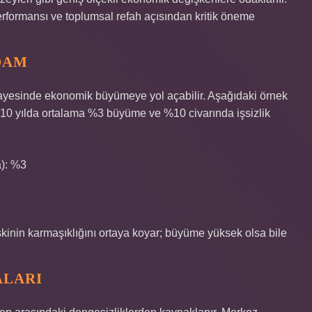
rformansı ve toplumsal refah açısından kritik öneme
DAM
i sayesinde ekonomik büyümeye yol açabilir. Aşağıdaki örnek
on 10 yılda ortalama %3 büyüme ve %10 civarında işsizlik
): %3
şkinin karmaşıklığını ortaya koyar; büyüme yüksek olsa bile
ALARI