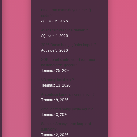
Binalarda asansör yönetmeliği
nedir ?
Ağustos 6, 2026
Avans faiz oranı ne demek ?
Ağustos 4, 2026
2025 Borsa hangi günler kapalı ?
Ağustos 3, 2026
SGK genel sağlık sigortası hangi
hastanelerde geçerli ?
Temmuz 25, 2026
VB hangi kısaltma ?
Temmuz 13, 2026
Arabulucu kararları kesin midir ?
Temmuz 9, 2026
Amel defteri hangi yaşta açılır ?
Temmuz 3, 2026
Samsun Amasya tren kaç saat
sürüyor ?
Temmuz 2, 2026