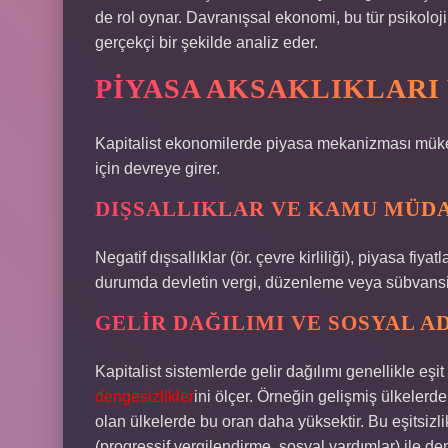
de rol oynar. Davranışsal ekonomi, bu tür psikoloj
gerçekçi bir şekilde analiz eder.
PIYASA AKSAKLIKLARI
Kapitalist ekonomilerde piyasa mekanizması mükem
için devreye girer.
DIŞSALLIKLAR VE KAMU MÜD
Negatif dışsallıklar (ör. çevre kirliliği), piyasa fi
durumda devletin vergi, düzenleme veya sübvansiy
GELIR DAĞILIMI VE SOSYAL A
Kapitalist sistemlerde gelir dağılımı genellikle eşit 
dengesizlikler
ini ölçer. Örneğin gelişmiş ülkelerd
olan ülkelerde bu oran daha yüksektir. Bu eşitsizl
(progressif vergilendirme, sosyal yardımlar) ile de