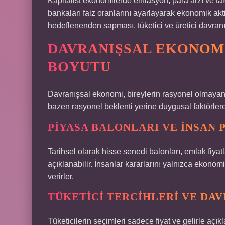
Kapitalist ekonomilerde enflasyon, para arzı ve t
bankaları faiz oranlarını ayarlayarak ekonomik akti
hedeflenenden sapması, tüketici ve üretici davranış
DAVRANIŞSAL EKONOMI
BOYUTU
Davranışsal ekonomi, bireylerin rasyonel olmayan k
bazen rasyonel beklenti yerine duygusal faktörlere
PIYASA BALONLARI VE İNSAN 
Tarihsel olarak hisse senedi balonları, emlak fiyatlar
açıklanabilir. İnsanlar kararlarını yalnızca ekonomik
verirler.
TÜKETICI TERCIHLERI VE DAV
Tüketicilerin seçimleri sadece fiyat ve gelirle aç