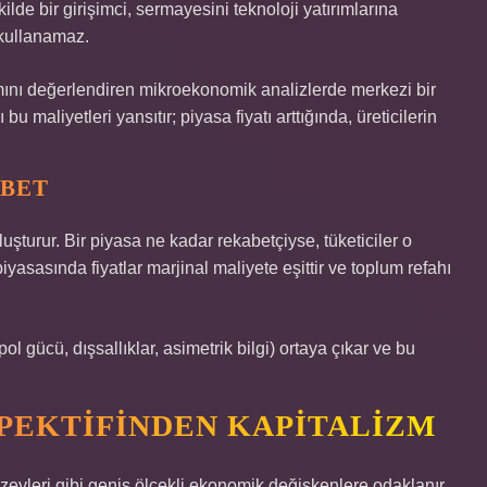
ilde bir girişimci, sermayesini teknoloji yatırımlarına
 kullanamaz.
mını değerlendiren mikroekonomik analizlerde merkezi bir
u maliyetleri yansıtır; piyasa fiyatı arttığında, üreticilerin
ABET
luşturur. Bir piyasa ne kadar rekabetçiyse, tüketiciler o
iyasasında fiyatlar marjinal maliyete eşittir ve toplum refahı
 gücü, dışsallıklar, asimetrik bilgi) ortaya çıkar ve bu
EKTIFINDEN KAPITALIZM
zeyleri gibi geniş ölçekli ekonomik değişkenlere odaklanır.