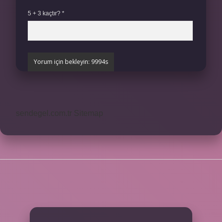
5 + 3 kaçtır?
*
sendegel.com.tr
Sitemap
SIDEBAR