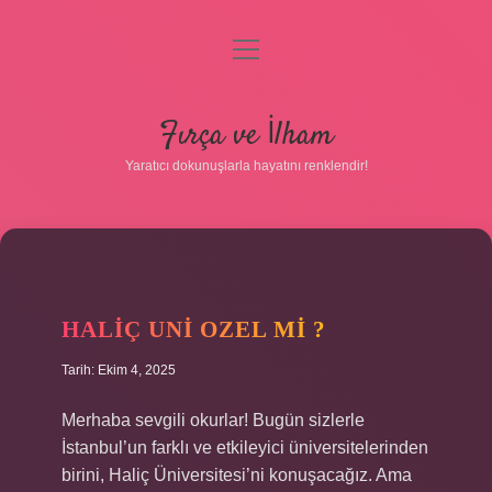
menüyü
aç
Anasayfa
Fırça ve İlham
Gizlilik Politikası
Yaratıcı dokunuşlarla hayatını renklendir!
Yasal Uyarı
Hakkımızda
HALIÇ UNI OZEL MI ?
Tarih: Ekim 4, 2025
Merhaba sevgili okurlar! Bugün sizlerle
İstanbul’un farklı ve etkileyici üniversitelerinden
birini, Haliç Üniversitesi’ni konuşacağız. Ama