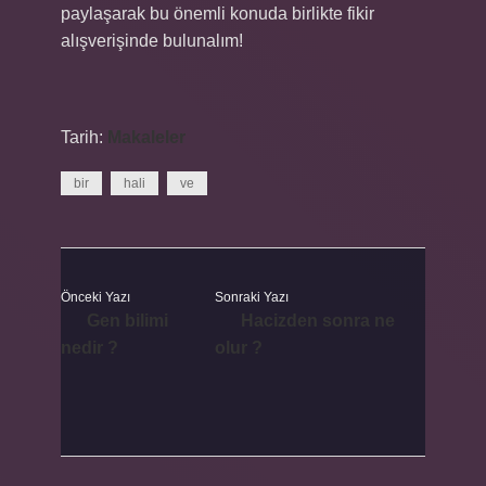
paylaşarak bu önemli konuda birlikte fikir
alışverişinde bulunalım!
Tarih:
Makaleler
bir
hali
ve
Önceki Yazı
Sonraki Yazı
Gen bilimi
Hacizden sonra ne
nedir ?
olur ?