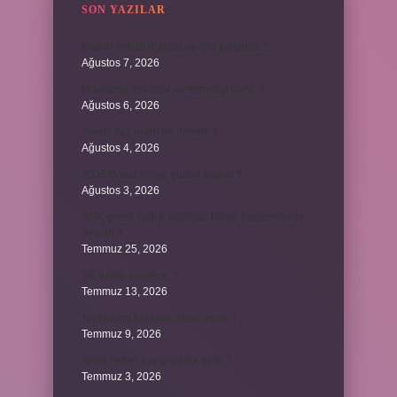
SON YAZILAR
Kapalı sekizli düğüm ne için kullanılır ?
Ağustos 7, 2026
Binalarda asansör yönetmeliği nedir ?
Ağustos 6, 2026
Avans faiz oranı ne demek ?
Ağustos 4, 2026
2025 Borsa hangi günler kapalı ?
Ağustos 3, 2026
SGK genel sağlık sigortası hangi hastanelerde
geçerli ?
Temmuz 25, 2026
VB hangi kısaltma ?
Temmuz 13, 2026
Arabulucu kararları kesin midir ?
Temmuz 9, 2026
Amel defteri hangi yaşta açılır ?
Temmuz 3, 2026