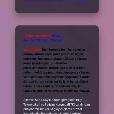
Reklam ve İletişim:
Skype:
live:.cid.575569c608265c69
Yasal Uyarı:
Bu internet sitesi, herhangi bir
marka, kurum veya şahıs şirketi ile hiçbir
bağlantısı bulunmamaktadır. Sitede yalnızca
kendi hazırladığımız makaleler
paylaşılmaktadır. Burada yer alan içerikler
haber niteliği taşımamakta olup, gerçek kurum
ve kişiler hakkında paylaşım yapılmamaktadır.
Gerçek kurum ve kişiler ile isim benzerlikleri
tamamen tesadüfidir. Sitemizdeki bilgiler
taslak halindedir ve tavsiye niteliği taşımazlar.
Sitemiz, 5651 Sayılı Kanun gereğince Bilgi
Teknolojileri ve İletişim Kurumu (BTK) tarafından
onaylanmış bir Yer Sağlayıcı olarak hizmet
vermektedir. Bu nedenle, sitedeki içerikleri