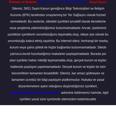
Reklam ve İletişim:
Skype: live:.cid.575569c608265c69
Yasal Uyarı:
Sitemiz, 5651 Sayılı Kanun gereğince Bilgi Teknolojileri ve İletişim
Kurumu (BTK) tarafından onaylanmış bir Yer Sağlayıcı olarak hizmet
vermektedir. Bu nedenle, sitedeki içerikleri proaktif olarak denetleme
veya araştırma yükümlülüğümüz bulunmamaktadır. Ancak, üyelerimiz
yazdıkları içeriklerin sorumluluğunu taşımakta olup, siteye üye olarak bu
sorumluluğu kabul etmiş sayılırlar. Bu internet sitesi, herhangi bir marka,
kurum veya şahıs şirketi ile hiçbir bağlantısı bulunmamaktadır. Sitede
yalnızca kendi hazırladığımız makaleler paylaşılmaktadır. Burada yer
alan içerikler haber niteliği taşımamakta olup, gerçek kurum ve kişiler
hakkında paylaşım yapılmamaktadır. Gerçek kurum ve kişiler ile isim
benzerlikleri tamamen tesadüfidir. Sitemiz, kar amacı gütmeyen ve
tamamen ücretsiz bir bilgi paylaşım platformudur. Hukuka ve yasal
düzenlemelere aykırı olduğunu düşündüğünüz içerikleri,
backlinkpanelicomtr@gmail.com
adresine bildirmeniz halinde, ilgili
içerikler yasal süre içerisinde sitemizden kaldırılacaktır.
Scro
to