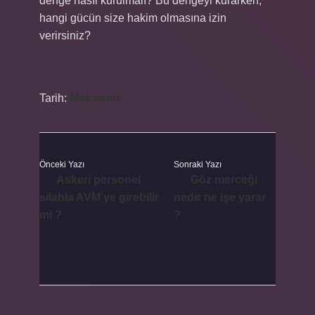
denge nasıl kurulmalı? Bu dengeyi kurarken,
hangi gücün size hakim olmasına izin
verirsiniz?
Tarih:
Makaleler
Önceki Yazı
Sonraki Yazı
Askeri personel
Göz merceği
silahla AVM’ye girebilir
nedir ne işe yarar
mi ?
?