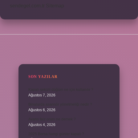
sendegel.com.tr
Sitemap
SIDEBAR
SON YAZILAR
Kapalı sekizli düğüm ne için kullanılır ?
Ağustos 7, 2026
Binalarda asansör yönetmeliği nedir ?
Ağustos 6, 2026
Avans faiz oranı ne demek ?
Ağustos 4, 2026
2025 Borsa hangi günler kapalı ?