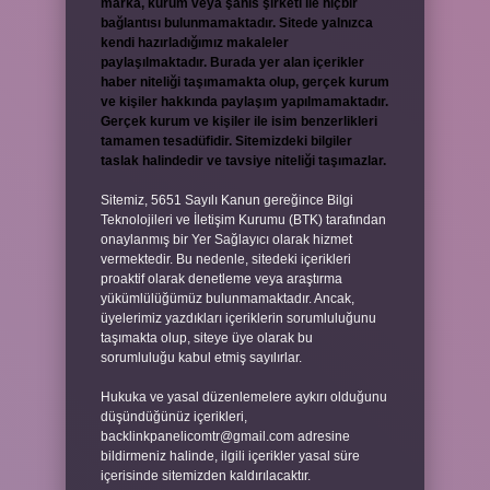
marka, kurum veya şahıs şirketi ile hiçbir
bağlantısı bulunmamaktadır. Sitede yalnızca
kendi hazırladığımız makaleler
paylaşılmaktadır. Burada yer alan içerikler
haber niteliği taşımamakta olup, gerçek kurum
ve kişiler hakkında paylaşım yapılmamaktadır.
Gerçek kurum ve kişiler ile isim benzerlikleri
tamamen tesadüfidir. Sitemizdeki bilgiler
taslak halindedir ve tavsiye niteliği taşımazlar.
Sitemiz, 5651 Sayılı Kanun gereğince Bilgi
Teknolojileri ve İletişim Kurumu (BTK) tarafından
onaylanmış bir Yer Sağlayıcı olarak hizmet
vermektedir. Bu nedenle, sitedeki içerikleri
proaktif olarak denetleme veya araştırma
yükümlülüğümüz bulunmamaktadır. Ancak,
üyelerimiz yazdıkları içeriklerin sorumluluğunu
taşımakta olup, siteye üye olarak bu
sorumluluğu kabul etmiş sayılırlar.
Hukuka ve yasal düzenlemelere aykırı olduğunu
düşündüğünüz içerikleri,
backlinkpanelicomtr@gmail.com
adresine
bildirmeniz halinde, ilgili içerikler yasal süre
içerisinde sitemizden kaldırılacaktır.