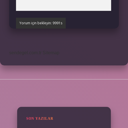
sendegel.com.tr
Sitemap
SIDEBAR
SON YAZILAR