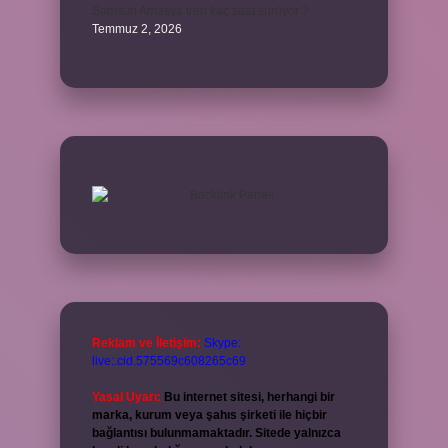
Samsun Amasya tren kaç saat sürüyor ?
Temmuz 2, 2026
Reklam ve İletişim:
Skype:
live:.cid.575569c608265c69
Yasal Uyarı:
Bu internet sitesi, herhangi bir
marka, kurum veya şahıs şirketi ile hiçbir
bağlantısı bulunmamaktadır. Sitede yalnızca