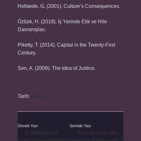
Hofstede, G. (2001). Culture’s Consequences.
Öztürk, H. (2018). İş Yerinde Etik ve Hile
Davranışları.
Piketty, T. (2014). Capital in the Twenty-First
Century.
Sen, A. (2009). The Idea of Justice.
Tarih:
Makaleler
Önceki Yazı
Sonraki Yazı
D vitamini icin
Guaj boya ile ten
nasil Guneslenmeliyiz
rengi nasıl elde edilir ?