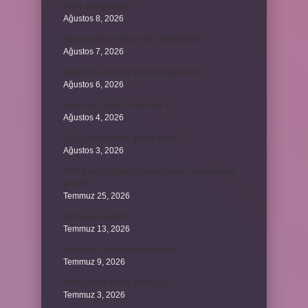
Tarih devrimi nedir ?
Ağustos 8, 2026
Kapalı sekizli düğüm ne için kullanılır ?
Ağustos 7, 2026
Binalarda asansör yönetmeliği nedir ?
Ağustos 6, 2026
Avans faiz oranı ne demek ?
Ağustos 4, 2026
2025 Borsa hangi günler kapalı ?
Ağustos 3, 2026
SGK genel sağlık sigortası hangi hastanelerde
geçerli ?
Temmuz 25, 2026
VB hangi kısaltma ?
Temmuz 13, 2026
Arabulucu kararları kesin midir ?
Temmuz 9, 2026
Amel defteri hangi yaşta açılır ?
Temmuz 3, 2026