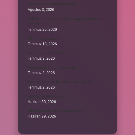
2025 Borsa hangi günler kapalı ?
Ağustos 3, 2026
SGK genel sağlık sigortası hangi hastanelerde
geçerli ?
Temmuz 25, 2026
VB hangi kısaltma ?
Temmuz 13, 2026
Arabulucu kararları kesin midir ?
Temmuz 9, 2026
Amel defteri hangi yaşta açılır ?
Temmuz 3, 2026
Samsun Amasya tren kaç saat sürüyor ?
Temmuz 2, 2026
Ambalaj tasarım nedir ?
Haziran 30, 2026
Alüminyum demir dışı metal midir ?
Haziran 29, 2026