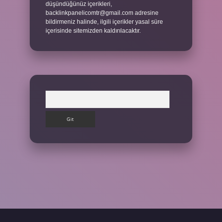
düşündüğünüz içerikleri,
backlinkpanelicomtr@gmail.com
adresine
bildirmeniz halinde, ilgili içerikler yasal süre
içerisinde sitemizden kaldırılacaktır.
Arama
Betexper giriş adresi
betexper.xyz
m elexbet