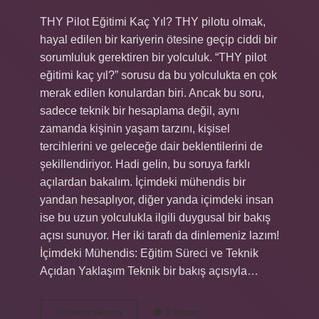
THY Pilot Eğitimi Kaç Yıl? THY pilotu olmak,
hayal edilen bir kariyerin ötesine geçip ciddi bir
sorumluluk gerektiren bir yolculuk. “THY pilot
eğitimi kaç yıl?” sorusu da bu yolculukta en çok
merak edilen konulardan biri. Ancak bu soru,
sadece teknik bir hesaplama değil, aynı
zamanda kişinin yaşam tarzını, kişisel
tercihlerini ve geleceğe dair beklentilerini de
şekillendiriyor. Hadi gelin, bu soruya farklı
açılardan bakalım. İçimdeki mühendis bir
yandan hesaplıyor, diğer yanda içimdeki insan
ise bu uzun yolculukla ilgili duygusal bir bakış
açısı sunuyor. Her iki tarafı da dinlemeniz lazım!
İçimdeki Mühendis: Eğitim Süreci ve Teknik
Açıdan Yaklaşım Teknik bir bakış açısıyla…
THY
Devamını okuyun
2 Yorum