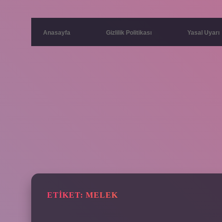
Anasayfa
Gizlilik Politikası
Yasal Uyarı
ETIKET:
MELEK