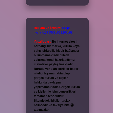
Reklam ve İletişim:
Skype:
live:.cid.575569c608265c69
Yasal Uyarı:
Bu internet sitesi,
herhangi bir marka, kurum veya
şahıs şirketi ile hiçbir bağlantısı
bulunmamaktadır. Sitede
yalnızca kendi hazırladığımız
makaleler paylaşılmaktadır.
Burada yer alan içerikler haber
niteliği taşımamakta olup,
gerçek kurum ve kişiler
hakkında paylaşım
yapılmamaktadır. Gerçek kurum
ve kişiler ile isim benzerlikleri
tamamen tesadüfidir.
Sitemizdeki bilgiler taslak
halindedir ve tavsiye niteliği
taşımazlar.