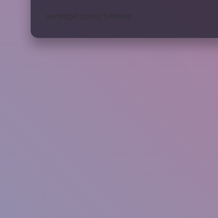
nasıl
kullanılır
sendegel.com.tr
Sitemap
?