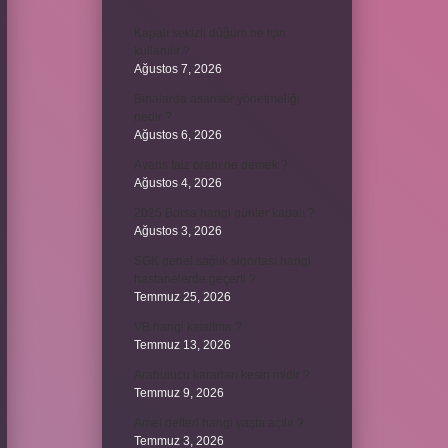
Kapalı sekizli düğüm ne için
kullanılır ?
Ağustos 7, 2026
Binalarda asansör yönetmeliği
nedir ?
Ağustos 6, 2026
Avans faiz oranı ne demek ?
Ağustos 4, 2026
2025 Borsa hangi günler kapalı ?
Ağustos 3, 2026
SGK genel sağlık sigortası hangi
hastanelerde geçerli ?
Temmuz 25, 2026
VB hangi kısaltma ?
Temmuz 13, 2026
Arabulucu kararları kesin midir ?
Temmuz 9, 2026
Amel defteri hangi yaşta açılır ?
Temmuz 3, 2026