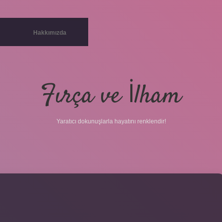
Hakkımızda
Fırça ve İlham
Yaratıcı dokunuşlarla hayatını renklendir!
betc