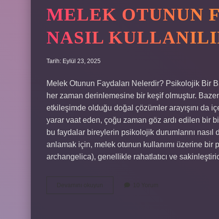
MELEK OTUNUN F
NASIL KULLANILI
Tarih: Eylül 23, 2025
Melek Otunun Faydaları Nelerdir? Psikolojik Bir Ba
her zaman derinlemesine bir keşif olmuştur. Bazen
etkileşimde olduğu doğal çözümler arayışını da içerir
yarar vaat eden, çoğu zaman göz ardı edilen bir bit
bu faydalar bireylerin psikolojik durumlarını nasıl
anlamak için, melek otunun kullanımı üzerine bir 
archangelica), genellikle rahatlatıcı ve sakinleştiric
Melek
Devamını okuyun
10 Yorum
otunun
faydaları
nelerdir