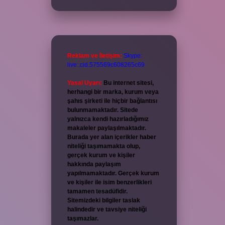
Reklam ve İletişim:
Skype:
live:.cid.575569c608265c69
Yasal Uyarı:
Bu internet sitesi,
herhangi bir marka, kurum veya
şahıs şirketi ile hiçbir bağlantısı
bulunmamaktadır. Sitede
yalnızca kendi hazırladığımız
makaleler paylaşılmaktadır.
Burada yer alan içerikler haber
niteliği taşımamakta olup,
gerçek kurum ve kişiler
hakkında paylaşım
yapılmamaktadır. Gerçek kurum
ve kişiler ile isim benzerlikleri
tamamen tesadüfidir.
Sitemizdeki bilgiler taslak
halindedir ve tavsiye niteliği
taşımazlar.