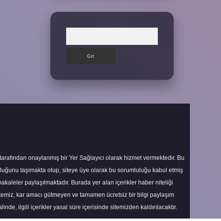
Arama
 tarafından onaylanmış bir Yer Sağlayıcı olarak hizmet vermektedir. Bu
uluğunu taşımakta olup, siteye üye olarak bu sorumluluğu kabul etmiş
makaleler paylaşılmaktadır. Burada yer alan içerikler haber niteliği
itemiz, kar amacı gütmeyen ve tamamen ücretsiz bir bilgi paylaşım
nde, ilgili içerikler yasal süre içerisinde sitemizden kaldırılacaktır.