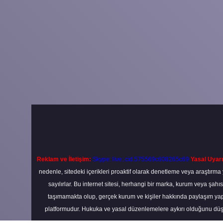
Reklam ve İletişim:
Skype: live:.cid.575569c608265c69
Yasal Uyarı
nedenle, sitedeki içerikleri proaktif olarak denetleme veya araştır
sayılırlar. Bu internet sitesi, herhangi bir marka, kurum veya şahı
taşımamakta olup, gerçek kurum ve kişiler hakkında paylaşım yapı
platformudur. Hukuka ve yasal düzenlemelere aykırı olduğunu düş