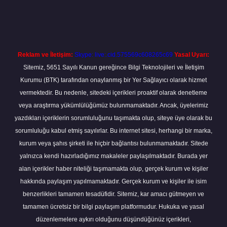
exper giriş adresi
betexper.xyz
m elexbet
Reklam ve İletişim:
Skype: live:.cid.575569c608265c69
Yasal Uyarı:
Sitemiz, 5651 Sayılı Kanun gereğince Bilgi Teknolojileri ve İletişim
Kurumu (BTK) tarafından onaylanmış bir Yer Sağlayıcı olarak hizmet
vermektedir. Bu nedenle, sitedeki içerikleri proaktif olarak denetleme
veya araştırma yükümlülüğümüz bulunmamaktadır. Ancak, üyelerimiz
yazdıkları içeriklerin sorumluluğunu taşımakta olup, siteye üye olarak bu
sorumluluğu kabul etmiş sayılırlar. Bu internet sitesi, herhangi bir marka,
kurum veya şahıs şirketi ile hiçbir bağlantısı bulunmamaktadır. Sitede
yalnızca kendi hazırladığımız makaleler paylaşılmaktadır. Burada yer
alan içerikler haber niteliği taşımamakta olup, gerçek kurum ve kişiler
hakkında paylaşım yapılmamaktadır. Gerçek kurum ve kişiler ile isim
benzerlikleri tamamen tesadüfidir. Sitemiz, kar amacı gütmeyen ve
tamamen ücretsiz bir bilgi paylaşım platformudur. Hukuka ve yasal
düzenlemelere aykırı olduğunu düşündüğünüz içerikleri,