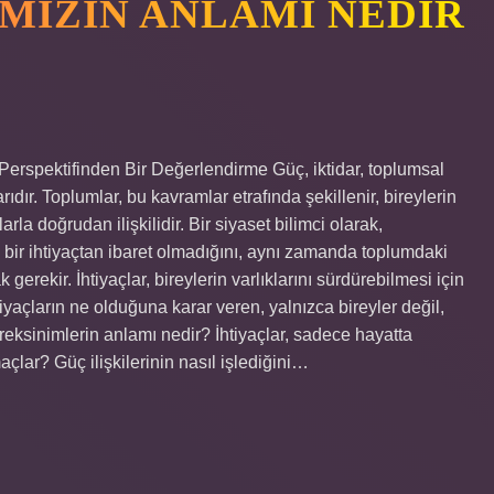
MIZIN ANLAMI NEDIR
Perspektifinden Bir Değerlendirme Güç, iktidar, toplumsal
dır. Toplumlar, bu kavramlar etrafında şekillenir, bireylerin
arla doğrudan ilişkilidir. Bir siyaset bilimci olarak,
l bir ihtiyaçtan ibaret olmadığını, aynı zamanda toplumdaki
gerekir. İhtiyaçlar, bireylerin varlıklarını sürdürebilmesi için
tiyaçların ne olduğuna karar veren, yalnızca bireyler değil,
 gereksinimlerin anlamı nedir? İhtiyaçlar, sadece hayatta
ar? Güç ilişkilerinin nasıl işlediğini…