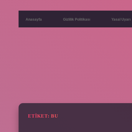
Anasayfa
Gizlilik Politikası
Yasal Uyarı
ETIKET:
BU