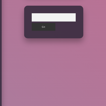
Arama