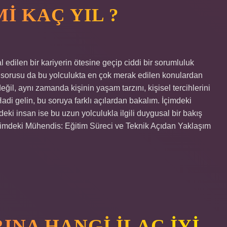
I KAÇ YIL ?
 edilen bir kariyerin ötesine geçip ciddi bir sorumluluk
l?” sorusu da bu yolculukta en çok merak edilen konulardan
ğil, aynı zamanda kişinin yaşam tarzını, kişisel tercihlerini
Hadi gelin, bu soruya farklı açılardan bakalım. İçimdeki
ki insan ise bu uzun yolculukla ilgili duygusal bir bakış
 İçimdeki Mühendis: Eğitim Süreci ve Teknik Açıdan Yaklaşım
NA HANGI ILAÇ IYI