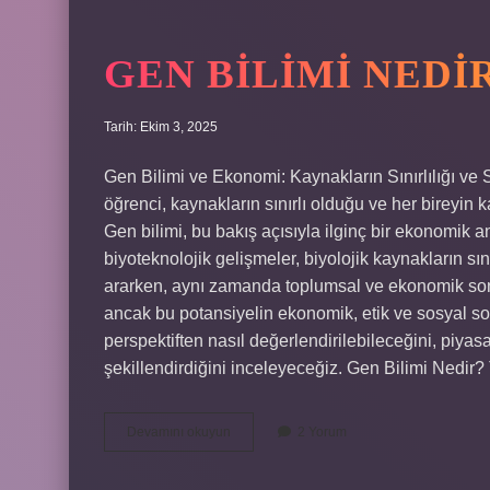
göre
verir
ne
GEN BILIMI NEDIR
demek
?
Tarih: Ekim 3, 2025
Gen Bilimi ve Ekonomi: Kaynakların Sınırlılığı ve
öğrenci, kaynakların sınırlı olduğu ve her bireyin kar
Gen bilimi, bu bakış açısıyla ilginç bir ekonomik a
biyoteknolojik gelişmeler, biyolojik kaynakların sını
ararken, aynı zamanda toplumsal ve ekonomik sonuç
ancak bu potansiyelin ekonomik, etik ve sosyal so
perspektiften nasıl değerlendirilebileceğini, piyasa
şekillendirdiğini inceleyeceğiz. Gen Bilimi Nedi
Gen
Devamını okuyun
2 Yorum
bilimi
nedir