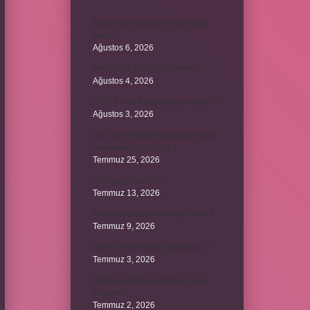
Binalarda asansör yönetmeliği
nedir ?
Ağustos 6, 2026
Avans faiz oranı ne demek ?
Ağustos 4, 2026
2025 Borsa hangi günler kapalı ?
Ağustos 3, 2026
SGK genel sağlık sigortası hangi
hastanelerde geçerli ?
Temmuz 25, 2026
VB hangi kısaltma ?
Temmuz 13, 2026
Arabulucu kararları kesin midir ?
Temmuz 9, 2026
Amel defteri hangi yaşta açılır ?
Temmuz 3, 2026
Samsun Amasya tren kaç saat
sürüyor ?
Temmuz 2, 2026